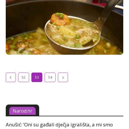
52
53
54
Narod.hr
Anušić: ‘Oni su gađali dječja igrališta, a mi smo