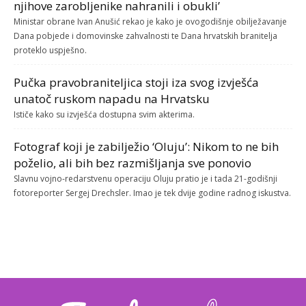
njihove zarobljenike nahranili i obukli’
Ministar obrane Ivan Anušić rekao je kako je ovogodišnje obilježavanje
Dana pobjede i domovinske zahvalnosti te Dana hrvatskih branitelja
proteklo uspješno.
Pučka pravobraniteljica stoji iza svog izvješća
unatoč ruskom napadu na Hrvatsku
Ističe kako su izvješća dostupna svim akterima.
Fotograf koji je zabilježio ‘Oluju’: Nikom to ne bih
poželio, ali bih bez razmišljanja sve ponovio
Slavnu vojno-redarstvenu operaciju Oluju pratio je i tada 21-godišnji
fotoreporter Sergej Drechsler. Imao je tek dvije godine radnog iskustva.