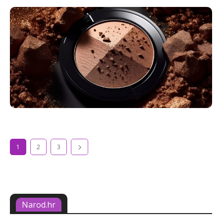
1
2
3
Narod.hr