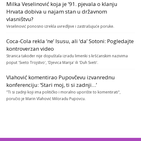
Milka Veselinović koja je ’91. pjevala o klanju
Hrvata dobiva u najam stan u državnom
vlasništvu?
Veselinović ponosno izrekla uvredljive i zastrašujuće poruke.
Coca-Cola rekla ‘ne’ Isusu, ali ‘da’ Sotoni: Pogledajte
kontroverzan video
Stranica također nije dopuštala izradu limenki s kršćanskim nazivima
poput 'Sveto Trojstvo', 'Djevica Marija' ili 'Duh Sveti'.
Vlahović komentirao Pupovčevu izvanrednu
konferenciju: ‘Stari moj, ti si zadnji…’
"Ti si zadnji koji ima političko i moralno uporište to komentirati",
poručio je Marin Vlahović Miloradu Pupovcu.