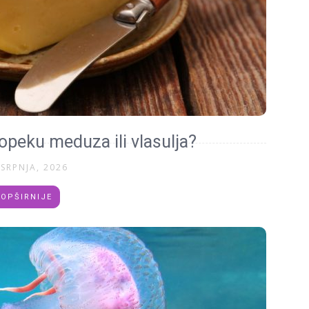
 opeku meduza ili vlasulja?
 SRPNJA, 2026
OPŠIRNIJE