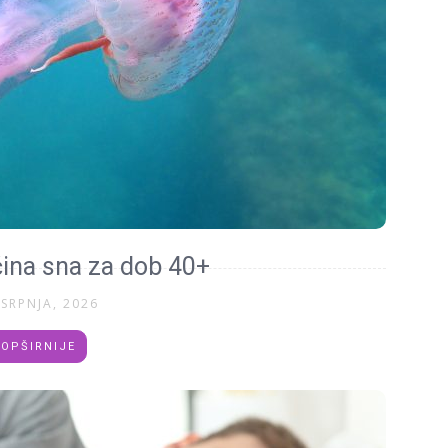
čina sna za dob 40+
 SRPNJA, 2026
OPŠIRNIJE