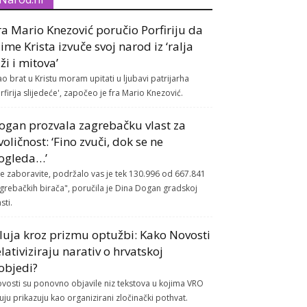
ra Mario Knezović poručio Porfiriju da
 ime Krista izvuče svoj narod iz ‘ralja
aži i mitova’
ao brat u Kristu moram upitati u ljubavi patrijarha
rfirija slijedeće', započeo je fra Mario Knezović.
ogan prozvala zagrebačku vlast za
voličnost: ‘Fino zvuči, dok se ne
ogleda…’
e zaboravite, podržalo vas je tek 130.996 od 667.841
grebačkih birača", poručila je Dina Dogan gradskoj
sti.
luja kroz prizmu optužbi: Kako Novosti
elativiziraju narativ o hrvatskoj
objedi?
vosti su ponovno objavile niz tekstova u kojima VRO
uju prikazuju kao organizirani zločinački pothvat.