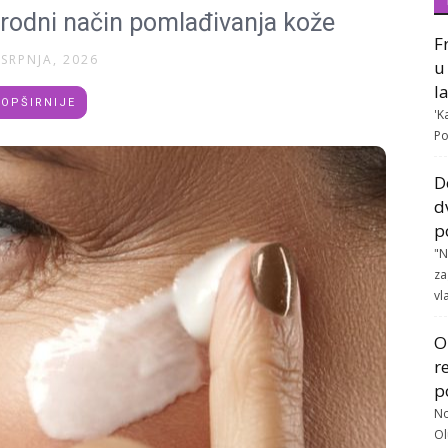
irodni način pomlađivanja kože
F
 SRPNJA, 2026
u
l
OPŠIRNIJE
'K
Po
D
d
p
"N
za
vla
O
r
p
No
Ol