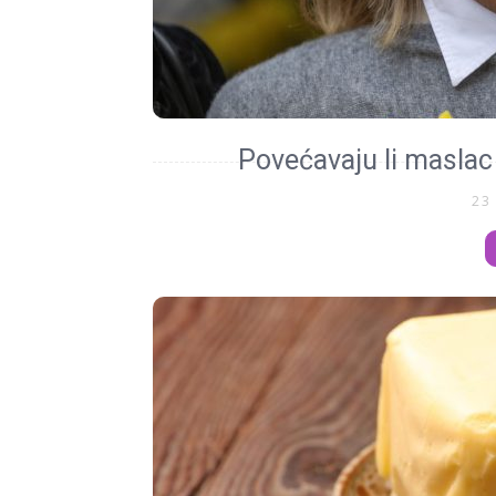
Povećavaju li maslac i
23