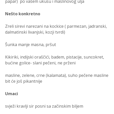
papar) po vašem ukusu i maslinovog ulja
Nešto konkretno
Zreli sirevi narezani na kockice ( parmezan, jadranski,
dalmatinski livanjski, kozji tvrdi)
Šunka manje masna, pršut
Kikiriki, indijski oraščići, badem, pistacije, suncokret,
bućine golice- slani pečeni, ne prženi
masline, zelene, crne (kalamata), suho pečene masline
bit će još pikantnije
Umaci
svježi kravlji sir posni sa začinskim biljem