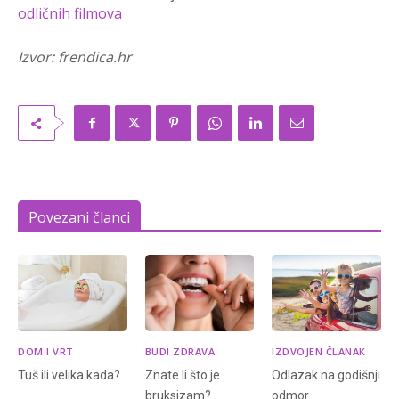
odličnih filmova
Izvor: frendica.hr
Povezani članci
DOM I VRT
BUDI ZDRAVA
IZDVOJEN ČLANAK
Tuš ili velika kada?
Znate li što je
Odlazak na godišnji
bruksizam?
odmor