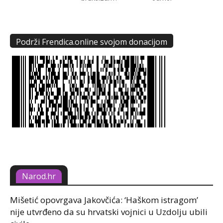
Podrži Frendica.online svojom donacijom
Narod.hr
Mišetić opovrgava Jakovčića: ‘Haškom istragom’
nije utvrđeno da su hrvatski vojnici u Uzdolju ubili