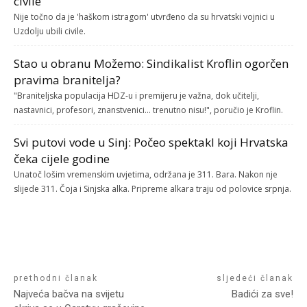
civile
Nije točno da je 'haškom istragom' utvrđeno da su hrvatski vojnici u
Uzdolju ubili civile.
Stao u obranu Možemo: Sindikalist Kroflin ogorčen
pravima branitelja?
"Braniteljska populacija HDZ-u i premijeru je važna, dok učitelji,
nastavnici, profesori, znanstvenici... trenutno nisu!", poručio je Kroflin.
Svi putovi vode u Sinj: Počeo spektakl koji Hrvatska
čeka cijele godine
Unatoč lošim vremenskim uvjetima, održana je 311. Bara. Nakon nje
slijede 311. Čoja i Sinjska alka. Pripreme alkara traju od polovice srpnja.
prethodni članak
sljedeći članak
Najveća bačva na svijetu
Badići za sve!