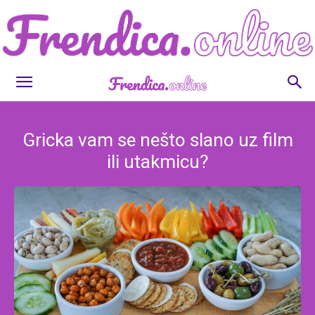
Frendica.online
Gricka vam se nešto slano uz film
ili utakmicu?