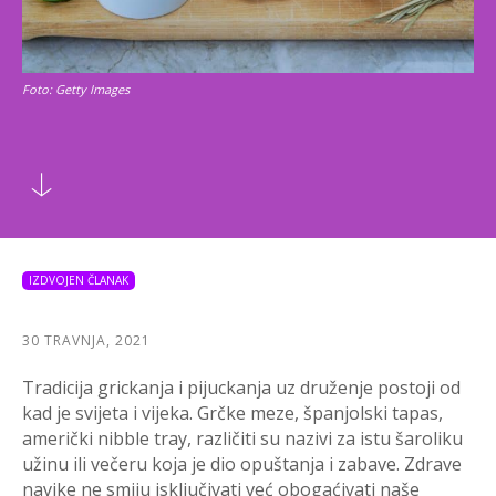
Foto: Getty Images
IZDVOJEN ČLANAK
30 TRAVNJA, 2021
Tradicija grickanja i pijuckanja uz druženje postoji od
kad je svijeta i vijeka. Grčke meze, španjolski tapas,
američki nibble tray, različiti su nazivi za istu šaroliku
užinu ili večeru koja je dio opuštanja i zabave. Zdrave
navike ne smiju isključivati već obogaćivati naše