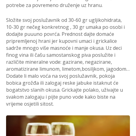
potrebe za povremeno druženje uz hranu.
Složite svoj poslužavnik od 30-60 gr ugljikohidrata,
10-30 gr nečeg konkretnog , 30 gr umaka po osobi i
dodajte puuuno povrća. Prednost dajte domaće
pripremljenoj hrani jer kupovni umaci i grickalice
sadrže mnogo više masnoće i manje okusa. Uz deci
finog vina ili čašu samostanskog piva poslužite i
različite mineralne vode: gazirane, negazirane,
aromatizirane limunom, limetom,bosiljkom, jagodom…
Dodate li malo voća na svoj poslužavnik, pokoja
bobica grožđa ili zalogaj reske jabuke istaknut će
bogatstvo slanih okusa. Grickajte polako, uživajte u
svakom zalogaju i pijte puno vode kako biste na
vrijeme osjetili sitost.