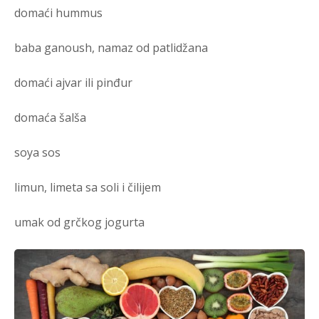
domaći hummus
baba ganoush, namaz od patlidžana
domaći ajvar ili pinđur
domaća šalša
soya sos
limun, limeta sa soli i čilijem
umak od grčkog jogurta