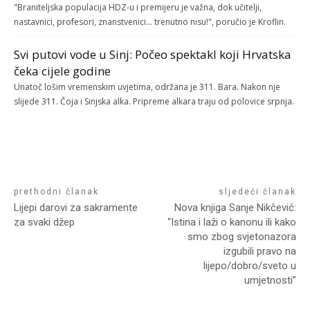
"Braniteljska populacija HDZ-u i premijeru je važna, dok učitelji,
nastavnici, profesori, znanstvenici... trenutno nisu!", poručio je Kroflin.
Svi putovi vode u Sinj: Počeo spektakl koji Hrvatska
čeka cijele godine
Unatoč lošim vremenskim uvjetima, održana je 311. Bara. Nakon nje
slijede 311. Čoja i Sinjska alka. Pripreme alkara traju od polovice srpnja.
prethodni članak
sljedeći članak
Lijepi darovi za sakramente
Nova knjiga Sanje Nikčević:
za svaki džep
“Istina i laži o kanonu ili kako
smo zbog svjetonazora
izgubili pravo na
lijepo/dobro/sveto u
umjetnosti”