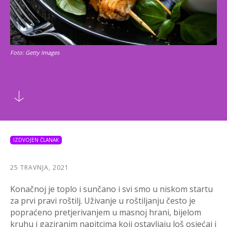
Foto: Getty Images
IZDVOJEN ČLANAK
25 TRAVNJA, 2021
Konačnoj je toplo i sunčano i svi smo u niskom startu
za prvi pravi roštilj. Uživanje u roštiljanju često je
popraćeno pretjerivanjem u masnoj hrani, bijelom
kruhu i gaziranim napitcima koji ostavljaju loš osjećaj i