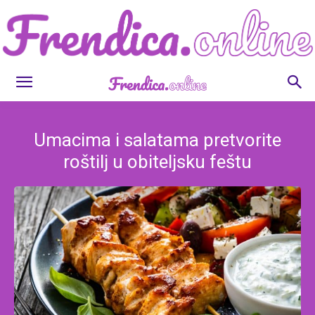
Frendica.online
Umacima i salatama pretvorite
roštilj u obiteljsku feštu