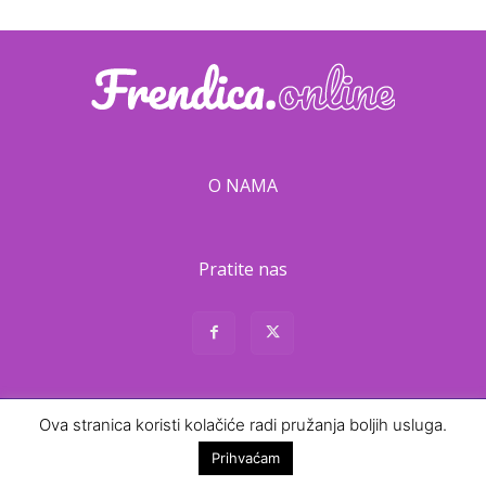
O NAMA
Pratite nas
About
Contact
Ova stranica koristi kolačiće radi pružanja boljih usluga.
Prihvaćam
© Frendica · 2026