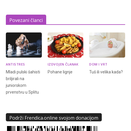
Povezani članci
ANTISTRES
IZDVOJEN ČLANAK
DOM I VRT
Mladi pulski šahisti
Pohane lignje
Tuš ili velika kada?
briljirali na
juniorskom
prvenstvu u Splitu
Podrži Frendica.online svojom donacijom