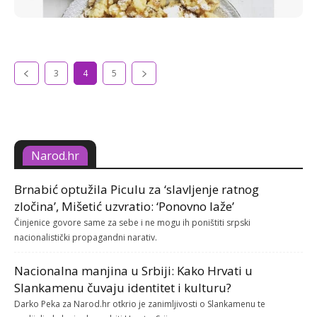
3
4
5
Narod.hr
Brnabić optužila Piculu za ‘slavljenje ratnog
zločina’, Mišetić uzvratio: ‘Ponovno laže’
Činjenice govore same za sebe i ne mogu ih poništiti srpski
nacionalistički propagandni narativ.
Nacionalna manjina u Srbiji: Kako Hrvati u
Slankamenu čuvaju identitet i kulturu?
Darko Peka za Narod.hr otkrio je zanimljivosti o Slankamenu te