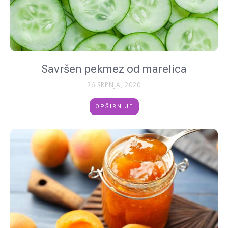
Savršen pekmez od marelica
26 SRPNJA, 2020
OPŠIRNIJE