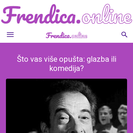
Frendica.online
Što vas više opušta: glazba ili
komedija?