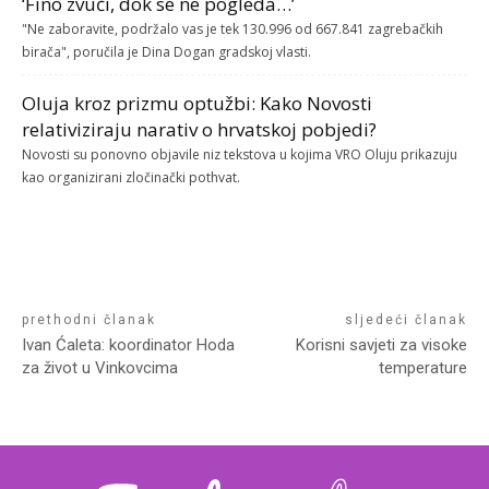
‘Fino zvuči, dok se ne pogleda…’
"Ne zaboravite, podržalo vas je tek 130.996 od 667.841 zagrebačkih
birača", poručila je Dina Dogan gradskoj vlasti.
Oluja kroz prizmu optužbi: Kako Novosti
relativiziraju narativ o hrvatskoj pobjedi?
Novosti su ponovno objavile niz tekstova u kojima VRO Oluju prikazuju
kao organizirani zločinački pothvat.
prethodni članak
sljedeći članak
Ivan Ćaleta: koordinator Hoda
Korisni savjeti za visoke
za život u Vinkovcima
temperature