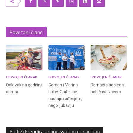
Povezani članci
IZDVOJEN ČLANAK
IZDVOJEN ČLANAK
IZDVOJEN ČLANAK
Odlazak na godišnji
Gordan i Marina
Domaći sladoled s
odmor
Lukić: Obitelj ne
bobičasti voćem
nastaje rođenjem,
nego ljubavlju
Podrži Frendica.online svojom donacijom