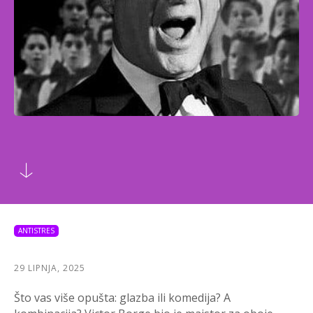
ANTISTRES
29 LIPNJA, 2025
Što vas više opušta: glazba ili komedija? A