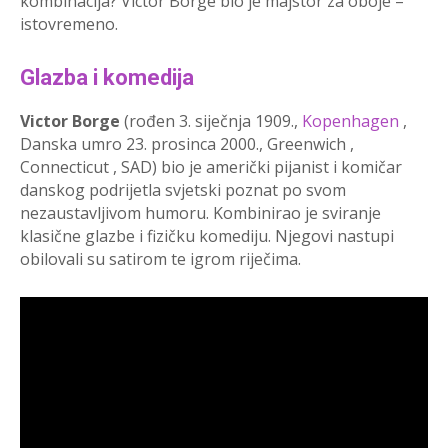
kombinacija? Victor Borge bio je majstor za oboje –
istovremeno.
Glazba i komedija
Victor Borge
(rođen 3. siječnja 1909.,
Kopenhagen
,
Danska umro 23. prosinca 2000., Greenwich ,
Connecticut , SAD) bio je američki pijanist i komičar
danskog podrijetla svjetski poznat po svom
nezaustavljivom humoru. Kombinirao je sviranje
klasične glazbe i fizičku komediju. Njegovi nastupi
obilovali su satirom te igrom riječima.