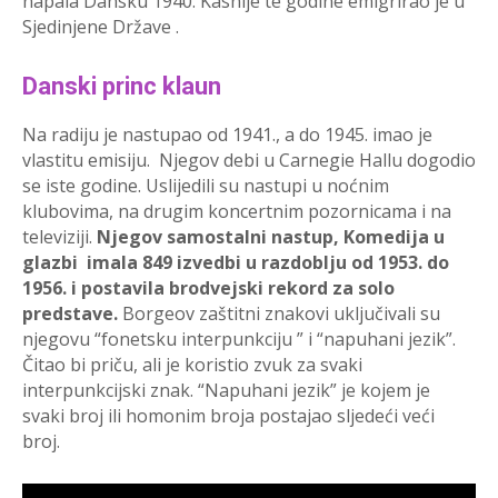
napala Dansku 1940. Kasnije te godine emigrirao je u
Sjedinjene Države .
Danski princ klaun
Na radiju je nastupao od 1941., a do 1945. imao je
vlastitu emisiju. Njegov debi u Carnegie Hallu dogodio
se iste godine. Uslijedili su nastupi u noćnim
klubovima, na drugim koncertnim pozornicama i na
televiziji.
Njegov samostalni nastup, Komedija u
glazbi imala 849 izvedbi u razdoblju od 1953. do
1956. i postavila brodvejski rekord za solo
predstave.
Borgeov zaštitni znakovi uključivali su
njegovu “fonetsku interpunkciju ” i “napuhani jezik”.
Čitao bi priču, ali je koristio zvuk za svaki
interpunkcijski znak. “Napuhani jezik” je kojem je
svaki broj ili homonim broja postajao sljedeći veći
broj.