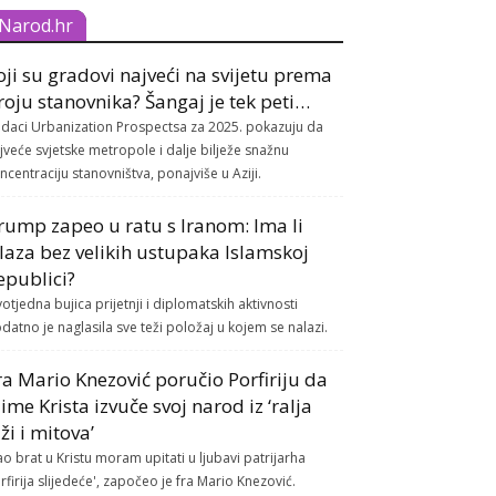
Narod.hr
oji su gradovi najveći na svijetu prema
roju stanovnika? Šangaj je tek peti…
daci Urbanization Prospectsa za 2025. pokazuju da
jveće svjetske metropole i dalje bilježe snažnu
ncentraciju stanovništva, ponajviše u Aziji.
rump zapeo u ratu s Iranom: Ima li
zlaza bez velikih ustupaka Islamskoj
epublici?
otjedna bujica prijetnji i diplomatskih aktivnosti
datno je naglasila sve teži položaj u kojem se nalazi.
ra Mario Knezović poručio Porfiriju da
 ime Krista izvuče svoj narod iz ‘ralja
aži i mitova’
ao brat u Kristu moram upitati u ljubavi patrijarha
rfirija slijedeće', započeo je fra Mario Knezović.