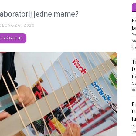
Laboratorij jedne mame?
K
OLOVOZA, 2020
b
Po
OPŠIRNIJE
na
ko
T
i
R
Ov
do
F
u
l
'K
Po