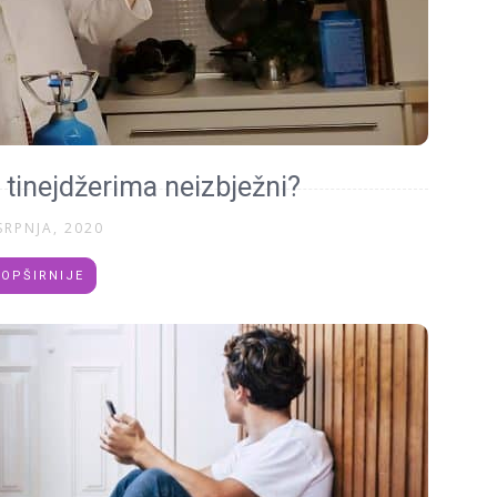
s tinejdžerima neizbježni?
SRPNJA, 2020
OPŠIRNIJE