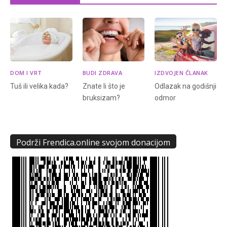
DOM I VRT
BUDI ZDRAVA
IZDVOJEN ČLANAK
Tuš ili velika kada?
Znate li što je
Odlazak na godišnji
bruksizam?
odmor
Podrži Frendica.online svojom donacijom