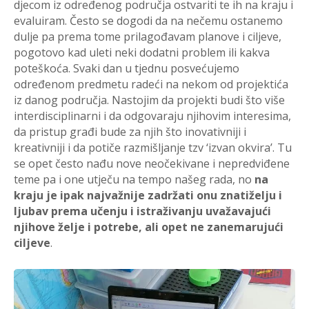
djecom iz određenog područja ostvariti te ih na kraju i
evaluiram. Često se dogodi da na nečemu ostanemo
dulje pa prema tome prilagođavam planove i ciljeve,
pogotovo kad uleti neki dodatni problem ili kakva
poteškoća. Svaki dan u tjednu posvećujemo
određenom predmetu radeći na nekom od projektića
iz danog područja. Nastojim da projekti budi što više
interdisciplinarni i da odgovaraju njihovim interesima,
da pristup građi bude za njih što inovativniji i
kreativniji i da potiče razmišljanje tzv ‘izvan okvira’. Tu
se opet često nađu nove neočekivane i nepredviđene
teme pa i one utječu na tempo našeg rada, no
na
kraju je ipak najvažnije zadržati onu znatiželju i
ljubav prema učenju i istraživanju uvažavajući
njihove želje i potrebe, ali opet ne zanemarujući
ciljeve
.