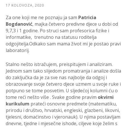
17 KOLOVOZA, 2020
Za one koji me ne poznaju ja sam
Patricia
Bogdanović
, majka četvero predivne djece u dobi od
9,7,3 i 1 godine. Po struci sam profesorica fizike i
informatike, trenutno na statusu roditelja
odgojitelja.Odkako sam mama život mi je postao pravi
laboratorij.
Stalno nešto istražujem, preispitujem i analiziram.
Jednom sam tako slijedom promatranja i analize došla
do zaključka da je za sve nas najbolje da odgoj i
obrazovanje svoje četvero djece uzmem u svoje ruke i
potpuno se tome posvetim. U sljedećoj kolumni ću o
tome reći nešto više . Svake godine pravim
okvirni
kurikulum
prateći osnovne predmete (matematiku,
prirodu i društvo, hrvatski, engleski, glazbeni, likovni,
tjelesni, domaćinstvo i vjeronauk). U njima postavljam
dnevne, tjedne i mjesečne ishode, ciljeve koje želim s