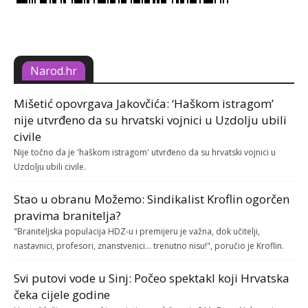
Narod.hr
Mišetić opovrgava Jakovčića: ‘Haškom istragom’
nije utvrđeno da su hrvatski vojnici u Uzdolju ubili
civile
Nije točno da je 'haškom istragom' utvrđeno da su hrvatski vojnici u
Uzdolju ubili civile.
Stao u obranu Možemo: Sindikalist Kroflin ogorčen
pravima branitelja?
"Braniteljska populacija HDZ-u i premijeru je važna, dok učitelji,
nastavnici, profesori, znanstvenici... trenutno nisu!", poručio je Kroflin.
Svi putovi vode u Sinj: Počeo spektakl koji Hrvatska
čeka cijele godine