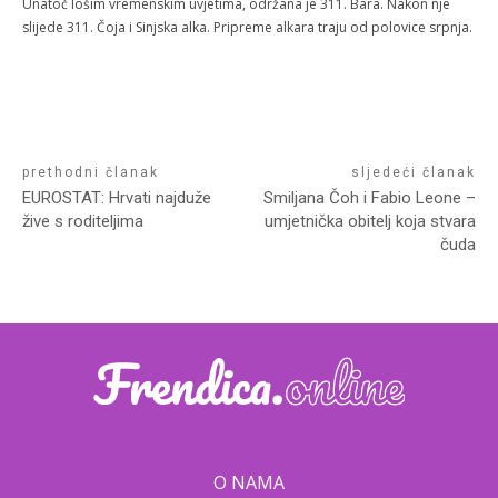
Unatoč lošim vremenskim uvjetima, održana je 311. Bara. Nakon nje
slijede 311. Čoja i Sinjska alka. Pripreme alkara traju od polovice srpnja.
prethodni članak
sljedeći članak
EUROSTAT: Hrvati najduže
Smiljana Čoh i Fabio Leone –
žive s roditeljima
umjetnička obitelj koja stvara
čuda
O NAMA