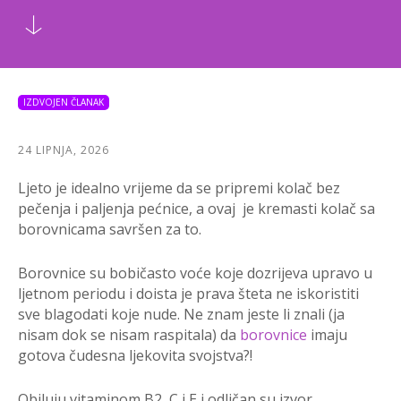
IZDVOJEN ČLANAK
24 LIPNJA, 2026
Ljeto je idealno vrijeme da se pripremi kolač bez
pečenja i paljenja pećnice, a ovaj je kremasti kolač sa
borovnicama savršen za to.
Borovnice su bobičasto voće koje dozrijeva upravo u
ljetnom periodu i doista je prava šteta ne iskoristiti
sve blagodati koje nude. Ne znam jeste li znali (ja
nisam dok se nisam raspitala) da
borovnice
imaju
gotova čudesna ljekovita svojstva?!
Obiluju vitaminom B2, C i E i odličan su izvor