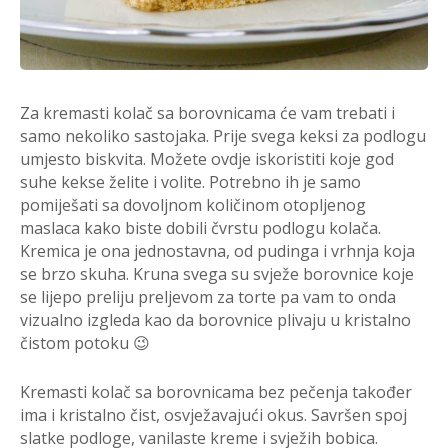
Za kremasti kolač sa borovnicama će vam trebati i
samo nekoliko sastojaka. Prije svega keksi za podlogu
umjesto biskvita. Možete ovdje iskoristiti koje god
suhe kekse želite i volite. Potrebno ih je samo
pomiješati sa dovoljnom količinom otopljenog
maslaca kako biste dobili čvrstu podlogu kolača.
Kremica je ona jednostavna, od pudinga i vrhnja koja
se brzo skuha. Kruna svega su svježe borovnice koje
se lijepo preliju preljevom za torte pa vam to onda
vizualno izgleda kao da borovnice plivaju u kristalno
čistom potoku 😉
Kremasti kolač sa borovnicama bez pečenja također
ima i kristalno čist, osvježavajući okus. Savršen spoj
slatke podloge, vanilaste kreme i svježih bobica.