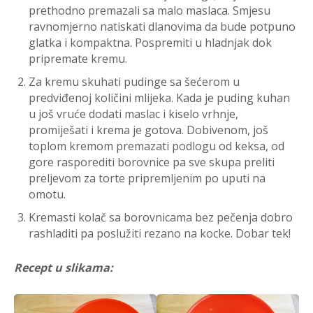
prethodno premazali sa malo maslaca. Smjesu
ravnomjerno natiskati dlanovima da bude potpuno
glatka i kompaktna. Pospremiti u hladnjak dok
pripremate kremu.
Za kremu skuhati pudinge sa šećerom u
predviđenoj količini mlijeka. Kada je puding kuhan
u još vruće dodati maslac i kiselo vrhnje,
promiješati i krema je gotova. Dobivenom, još
toplom kremom premazati podlogu od keksa, od
gore rasporediti borovnice pa sve skupa preliti
preljevom za torte pripremljenim po uputi na
omotu.
Kremasti kolač sa borovnicama bez pečenja dobro
rashladiti pa poslužiti rezano na kocke. Dobar tek!
Recept u slikama: