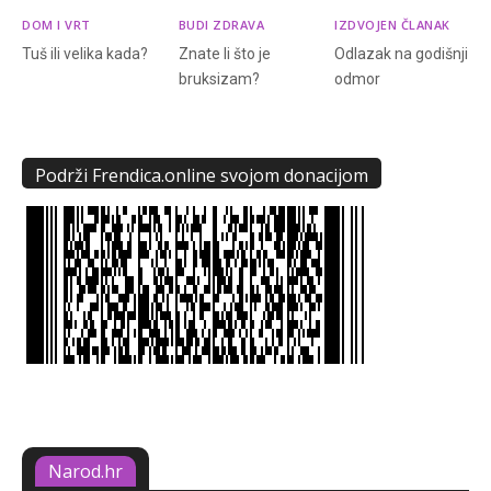
DOM I VRT
BUDI ZDRAVA
IZDVOJEN ČLANAK
Tuš ili velika kada?
Znate li što je
Odlazak na godišnji
bruksizam?
odmor
Podrži Frendica.online svojom donacijom
Narod.hr