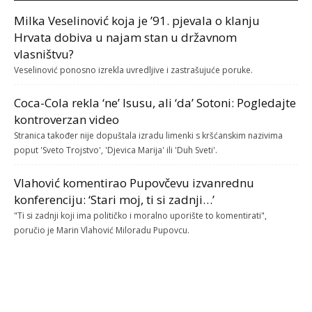
Milka Veselinović koja je ’91. pjevala o klanju
Hrvata dobiva u najam stan u državnom
vlasništvu?
Veselinović ponosno izrekla uvredljive i zastrašujuće poruke.
Coca-Cola rekla ‘ne’ Isusu, ali ‘da’ Sotoni: Pogledajte
kontroverzan video
Stranica također nije dopuštala izradu limenki s kršćanskim nazivima
poput 'Sveto Trojstvo', 'Djevica Marija' ili 'Duh Sveti'.
Vlahović komentirao Pupovčevu izvanrednu
konferenciju: ‘Stari moj, ti si zadnji…’
"Ti si zadnji koji ima političko i moralno uporište to komentirati",
poručio je Marin Vlahović Miloradu Pupovcu.