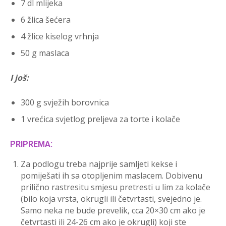
7 dl mlijeka
6 žlica šećera
4 žlice kiselog vrhnja
50 g maslaca
I još:
300 g svježih borovnica
1 vrećica svjetlog preljeva za torte i kolače
PRIPREMA:
Za podlogu treba najprije samljeti kekse i
pomiješati ih sa otopljenim maslacem. Dobivenu
prilično rastresitu smjesu pretresti u lim za kolače
(bilo koja vrsta, okrugli ili četvrtasti, svejedno je.
Samo neka ne bude prevelik, cca 20×30 cm ako je
četvrtasti ili 24-26 cm ako je okrugli) koji ste