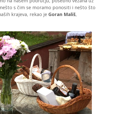
ujemo na našem području, posebno vezana uz
nešto s čim se moramo ponositi i nešto što
naših krajeva, rekao je
Goran Mališ
,