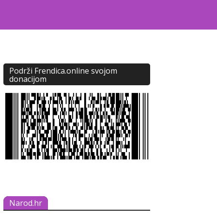
Podrži Frendica.online svojom
donacijom
Narod.hr