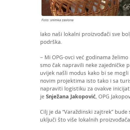
Foto: snimka zaslona
Iako naši lokalni proizvođači sve bo
podrška.
– Mi OPG-ovci već godinama želimo
smo čak napravili neke zajedničke 
uvijek našli modus kako bi se mogl
novim projektima isto tako i sa tu
napraviti logistiku za ovakve inicija
je
Snježana Jakopović
, OPG Jakopov
Cilj je da “Varaždinski zajtrek” bude
uključi što više lokalnih proizvođač