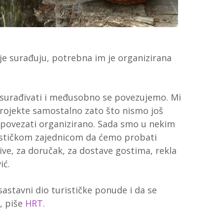
lje surađuju, potrebna im je organizirana
 surađivati i međusobno se povezujemo. Mi
projekte samostalno zato što nismo još
i povezati organizirano. Sada smo u nekim
rističkom zajednicom da ćemo probati
tive, za doručak, za dostave gostima, rekla
ić.
 sastavni dio turističke ponude i da se
a, piše
HRT.