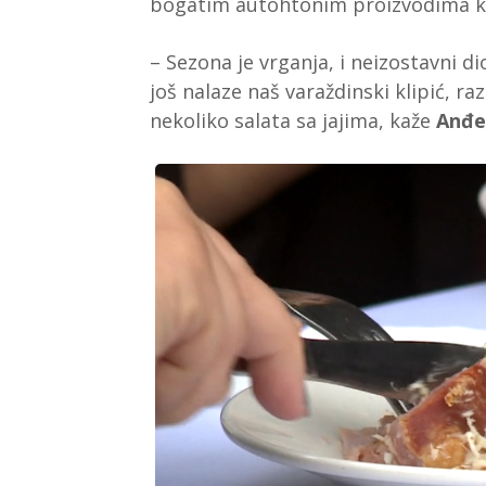
bogatim autohtonim proizvodima ko
– Sezona je vrganja, i neizostavni di
još nalaze naš varaždinski klipić, r
nekoliko salata sa jajima, kaže
Anđe