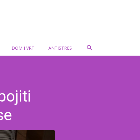
DOM I VRT
ANTISTRES
ojiti
se