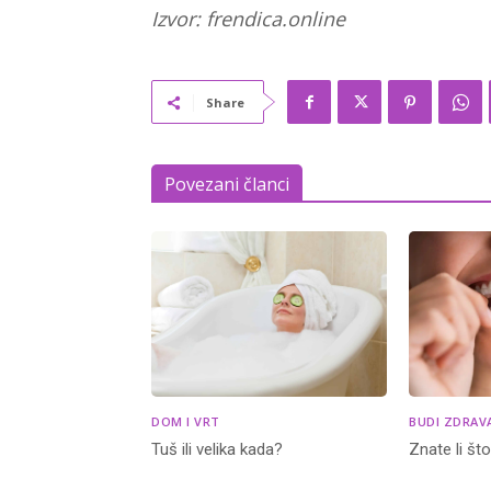
Izvor: frendica.online
Share
Povezani članci
DOM I VRT
BUDI ZDRAV
Tuš ili velika kada?
Znate li št