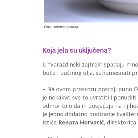
Foto: snimka zaslona
Koja jela su uključena?
U “Varaždinski zajtrek” spadaju mn
buče i bučinog ulja, suhomesnati pro
– Na ovom prostoru postoji puno OP
je nekakvo sve to uvrstiti i ponudit
odmor bilo da ih posjećuju na njih
je jedno dodatno podizanje kvalitete 
ističe
Renata Horvatić
, direktoric