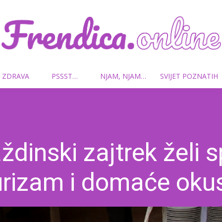
 ZDRAVA
PSSST…
NJAM, NJAM…
SVIJET POZNATIH
Frendica.online
ždinski zajtrek želi sp
urizam i domaće oku