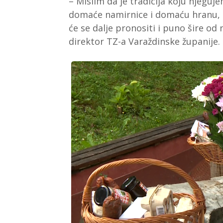
– Mislim da je tradicija koju njeg
domaće namirnice i domaću hranu, 
će se dalje pronositi i puno šire od 
direktor TZ-a Varaždinske županije.