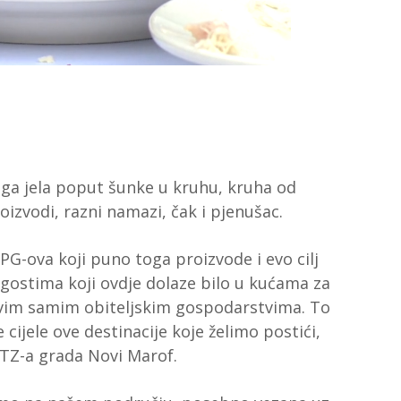
oga jela poput šunke u kruhu, kruha od
izvodi, razni namazi, čak i pjenušac.
G-ova koji puno toga proizvode i evo cilj
i gostima koji ovdje dolaze bilo u kućama za
ovim samim obiteljskim gospodarstvima. To
cijele ove destinacije koje želimo postići,
a TZ-a grada Novi Marof.