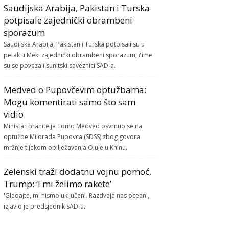
Saudijska Arabija, Pakistan i Turska
potpisale zajednički obrambeni
sporazum
Saudijska Arabija, Pakistan i Turska potpisali su u
petak u Meki zajednički obrambeni sporazum, čime
su se povezali sunitski saveznici SAD-a.
Medved o Pupovčevim optužbama:
Mogu komentirati samo što sam
vidio
Ministar branitelja Tomo Medved osvrnuo se na
optužbe Milorada Pupovca (SDSS) zbog govora
mržnje tijekom obilježavanja Oluje u Kninu.
Zelenski traži dodatnu vojnu pomoć,
Trump: ‘I mi želimo rakete’
'Gledajte, mi nismo uključeni. Razdvaja nas ocean',
izjavio je predsjednik SAD-a.