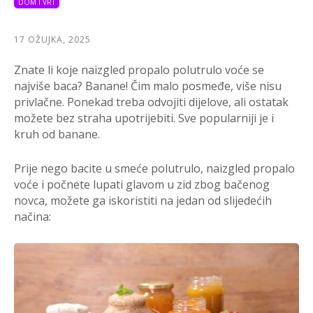
DOM I VRT
17 OŽUJKA, 2025
Znate li koje naizgled propalo polutrulo voće se
najviše baca? Banane! Čim malo posmeđe, više nisu
privlačne. Ponekad treba odvojiti dijelove, ali ostatak
možete bez straha upotrijebiti. Sve popularniji je i
kruh od banane.
Prije nego bacite u smeće polutrulo, naizgled propalo
voće i počnete lupati glavom u zid zbog bačenog
novca, možete ga iskoristiti na jedan od slijedećih
načina: