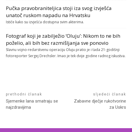
Pučka pravobraniteljica stoji iza svog izvješća
unatoč ruskom napadu na Hrvatsku
Ističe kako su izvješća dostupna svim akterima.
Fotograf koji je zabilježio ‘Oluju’: Nikom to ne bih
poželio, ali bih bez razmišljanja sve ponovio
Slavnu vojno-redarstvenu operaciju Oluju pratio je i tada 21-godišnji
fotoreporter Sergej Drechsler. Imao je tek dvije godine radnog iskustva.
prethodni članak
sljedeći članak
Sjemenke lana smatraju se
Zabavne dječje rukotvorine
najzdravijima
za Uskrs