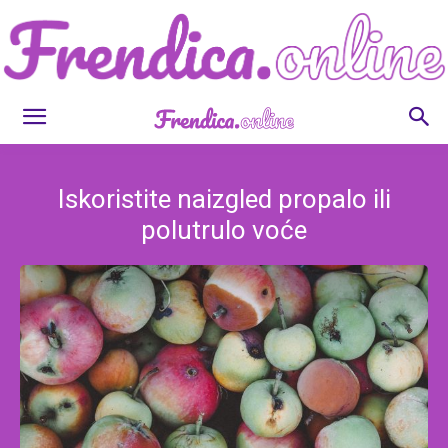
Frendica.online
Iskoristite naizgled propalo ili
polutrulo voće