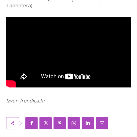
Tanhofera)
Izvor: frendica.hr