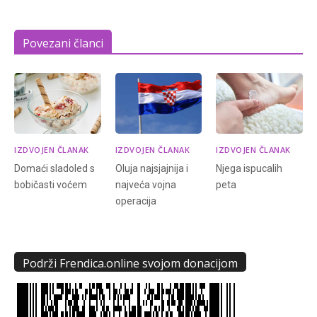
Povezani članci
IZDVOJEN ČLANAK
IZDVOJEN ČLANAK
IZDVOJEN ČLANAK
Domaći sladoled s
Oluja najsjajnija i
Njega ispucalih
bobičasti voćem
najveća vojna
peta
operacija
Podrži Frendica.online svojom donacijom