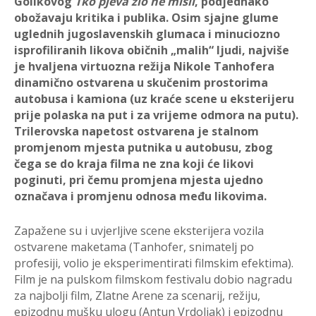
Golikovog
Tko pjeva zlo ne misli
, podjednako
obožavaju kritika i publika. Osim sjajne glume
uglednih jugoslavenskih glumaca i minuciozno
isprofiliranih likova običnih „malih“ ljudi, najviše
je hvaljena virtuozna režija Nikole Tanhofera
dinamično ostvarena u skučenim prostorima
autobusa i kamiona (uz kraće scene u eksterijeru
prije polaska na put i za vrijeme odmora na putu).
Trilerovska napetost ostvarena je stalnom
promjenom mjesta putnika u autobusu, zbog
čega se do kraja filma ne zna koji će likovi
poginuti, pri čemu promjena mjesta ujedno
označava i promjenu odnosa među likovima.
Zapažene su i uvjerljive scene eksterijera vozila
ostvarene maketama (Tanhofer, snimatelj po
profesiji, volio je eksperimentirati filmskim efektima).
Film je na pulskom filmskom festivalu dobio nagradu
za najbolji film, Zlatne Arene za scenarij, režiju,
epizodnu mušku ulogu (Antun Vrdoljak) i epizodnu