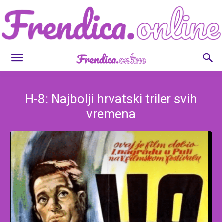
Frendica.online
H-8: Najbolji hrvatski triler svih
vremena