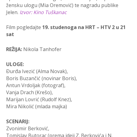
žensku ulogu (Mia Oremović) te nagradu publike
Jelen.
Izvor: Kino Tuškanac
Film pogledajte
19. studenoga na HRT – HTV 2 u 21
sat
REŽIJA:
Nikola Tanhofer
ULOGE:
Ðurđa Ivezić (Alma Novak),
Boris Buzančić (novinar Boris),
Antun Vrdoljak (fotograf),
Vanja Drach (Krešo),
Marijan Lovrić (Rudolf Knez),
Mira Nikolić (mlada majka)
SCENARIJ:
Zvonimir Berković,
Tomislav Butorac (prema ideji Z. Berkovića i N.