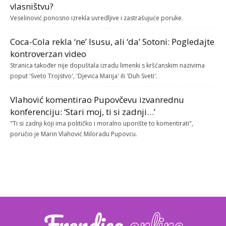
vlasništvu?
Veselinović ponosno izrekla uvredljive i zastrašujuće poruke.
Coca-Cola rekla ‘ne’ Isusu, ali ‘da’ Sotoni: Pogledajte
kontroverzan video
Stranica također nije dopuštala izradu limenki s kršćanskim nazivima
poput 'Sveto Trojstvo', 'Djevica Marija' ili 'Duh Sveti'.
Vlahović komentirao Pupovčevu izvanrednu
konferenciju: ‘Stari moj, ti si zadnji…’
"Ti si zadnji koji ima političko i moralno uporište to komentirati",
poručio je Marin Vlahović Miloradu Pupovcu.