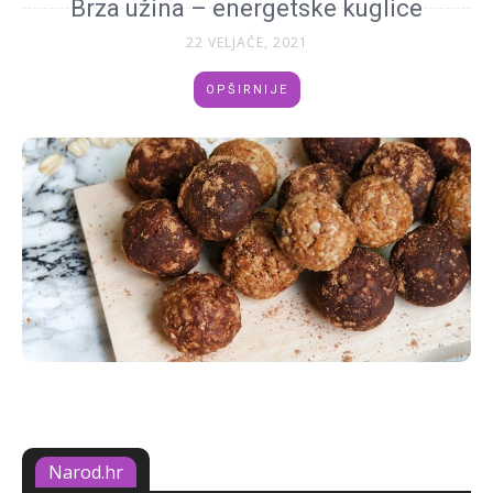
Brza užina – energetske kuglice
22 VELJAČE, 2021
OPŠIRNIJE
Narod.hr