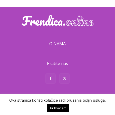
O NAMA
Pratite nas
Ova stranica koristi kolačiće radi pružanja boljih usluga.
About
Contact
Prihvaćam
© Frendica · 2026