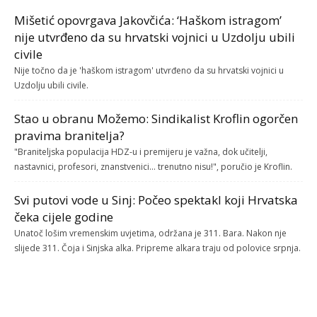
Mišetić opovrgava Jakovčića: ‘Haškom istragom’
nije utvrđeno da su hrvatski vojnici u Uzdolju ubili
civile
Nije točno da je 'haškom istragom' utvrđeno da su hrvatski vojnici u
Uzdolju ubili civile.
Stao u obranu Možemo: Sindikalist Kroflin ogorčen
pravima branitelja?
"Braniteljska populacija HDZ-u i premijeru je važna, dok učitelji,
nastavnici, profesori, znanstvenici... trenutno nisu!", poručio je Kroflin.
Svi putovi vode u Sinj: Počeo spektakl koji Hrvatska
čeka cijele godine
Unatoč lošim vremenskim uvjetima, održana je 311. Bara. Nakon nje
slijede 311. Čoja i Sinjska alka. Pripreme alkara traju od polovice srpnja.