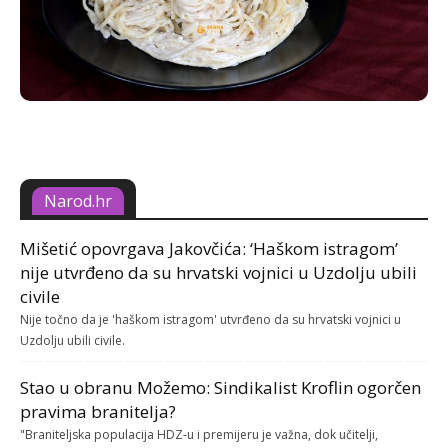
Narod.hr
Mišetić opovrgava Jakovčića: ‘Haškom istragom’
nije utvrđeno da su hrvatski vojnici u Uzdolju ubili
civile
Nije točno da je 'haškom istragom' utvrđeno da su hrvatski vojnici u
Uzdolju ubili civile.
Stao u obranu Možemo: Sindikalist Kroflin ogorčen
pravima branitelja?
"Braniteljska populacija HDZ-u i premijeru je važna, dok učitelji,