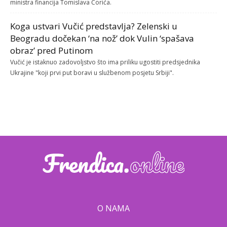
ministra financija Tomislava Ćorića.
Koga ustvari Vučić predstavlja? Zelenski u
Beogradu dočekan ‘na nož’ dok Vulin ‘spašava
obraz’ pred Putinom
Vučić je istaknuo zadovoljstvo što ima priliku ugostiti predsjednika
Ukrajine "koji prvi put boravi u službenom posjetu Srbiji".
O NAMA