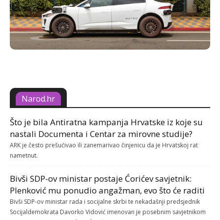
Narod.hr
Što je bila Antiratna kampanja Hrvatske iz koje su
nastali Documenta i Centar za mirovne studije?
ARK je često prešućivao ili zanemarivao činjenicu da je Hrvatskoj rat
nametnut.
Bivši SDP-ov ministar postaje Ćorićev savjetnik:
Plenković mu ponudio angažman, evo što će raditi
Bivši SDP-ov ministar rada i socijalne skrbi te nekadašnji predsjednik
Socijaldemokrata Davorko Vidović imenovan je posebnim savjetnikom