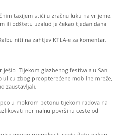
ičnim taxijem stići u zračnu luku na vrijeme.
m ili odštetu uzalud je čekao tjedan dana.
albu niti na zahtjev KTLA-e za komentar.
riješio. Tijekom glazbenog festivala u San
alo ulicu zbog preopterećene mobilne mreže,
 zaustavljali.
apeo u mokrom betonu tijekom radova na
azlikovati normalnu površinu ceste od
ise morao prepoloviti svoju flotu nakon