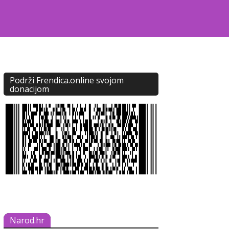
Podrži Frendica.online svojom
donacijom
Narod.hr