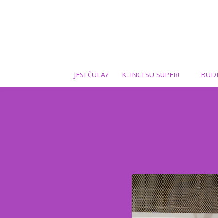
JESI ČULA?
KLINCI SU SUPER!
BUDI