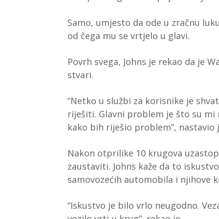
Samo, umjesto da ode u zračnu luku,
od čega mu se vrtjelo u glavi.
Povrh svega, Johns je rekao da je 
stvari.
“Netko u službi za korisnike je shva
riješiti. Glavni problem je što su mi
kako bih riješio problem”, nastavio 
Nakon otprilike 10 krugova uzastop
zaustaviti. Johns kaže da to iskustv
samovozećih automobila i njihove ko
“Iskustvo je bilo vrlo neugodno. Veza
vozilo vrti u krug”, rekao je.