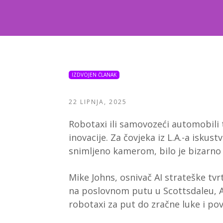
IZDVOJEN ČLANAK
22 LIPNJA, 2025
Robotaxi ili samovozeći automobili 
inovacije. Za čovjeka iz L.A.-a isku
snimljeno kamerom, bilo je bizarno i
Mike Johns, osnivač AI strateške tvrt
na poslovnom putu u Scottsdaleu, A
robotaxi za put do zračne luke i pov