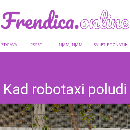
 ZDRAVA
PSSST…
NJAM, NJAM…
SVIJET POZNATIH
Frendica.online
Kad robotaxi poludi