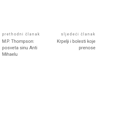
prethodni članak
sljedeći članak
M.P. Thompson:
Krpelji i bolesti koje
posveta sinu Anti
prenose
Mihaelu