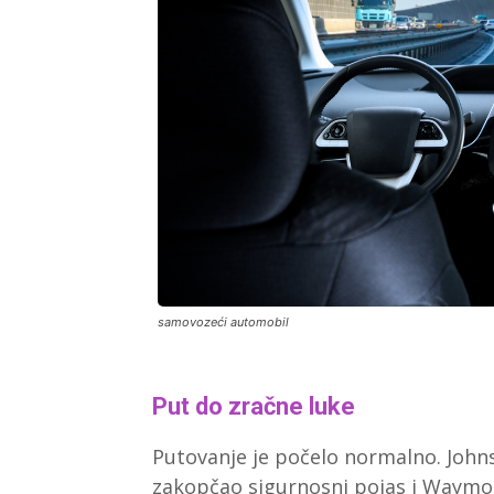
samovozeći automobil
Put do zračne luke
Putovanje je počelo normalno. Johns 
zakopčao sigurnosni pojas i Waymo r