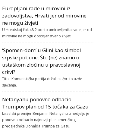
Europljani rade u mirovini iz
zadovoljstva, Hrvati jer od mirovine
ne mogu živjeti
U Hrvatskoj čak 48,2 posto umirovljenika rade jer od
mirovine ne mogu dostojanstveno živjeti.
‘Spomen-dom’ u Glini kao simbol
srpske pobune: Što (ne) znamo o
ustaškom zločinu u pravoslavnoj
crkvi?
Tito i Komunistička partija držali su čvrsto uzde
sjećanja.
Netanyahu ponovno odbacio
Trumpov plan od 15 točaka za Gazu
Izraelski premijer Benjamin Netanyahu u nedjelju je
ponovno odbacio najnoviji plan američkog
predsjednika Donalda Trumpa za Gazu.