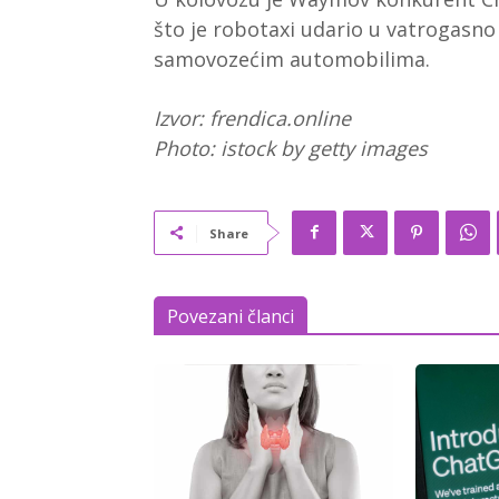
što je robotaxi udario u vatrogasno
samovozećim automobilima.
Izvor: frendica.online
Photo: istock by getty images
Share
Povezani članci