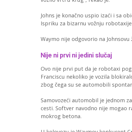
Johns je konačno uspio izaći i sa ob
Ispriku za bizarnu vožnju robotaxije
Waymo nije odgovorio na Johnsovu ž
Nije ni prvi ni jedini slučaj
Ovo nije prvi put da je robotaxi pog
Franciscu nekoliko je vozila blokir
zbog čega su se automobili spontano
Samovozeći automobil je jednom z
cesti. Softver navodno nije mogao r
mokrog betona.
U kolovozu je Waymov konkurent Cru