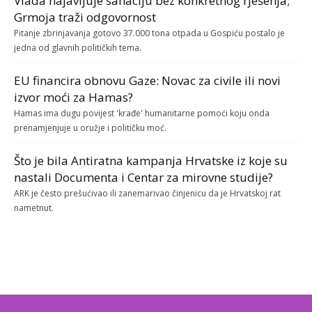
Vlada najavljuje sanaciju bez konkretnog rješenja;
Grmoja traži odgovornost
Pitanje zbrinjavanja gotovo 37.000 tona otpada u Gospiću postalo je
jedna od glavnih političkih tema.
EU financira obnovu Gaze: Novac za civile ili novi
izvor moći za Hamas?
Hamas ima dugu povijest 'krađe' humanitarne pomoći koju onda
prenamjenjuje u oružje i političku moć.
Što je bila Antiratna kampanja Hrvatske iz koje su
nastali Documenta i Centar za mirovne studije?
ARK je često prešućivao ili zanemarivao činjenicu da je Hrvatskoj rat
nametnut.