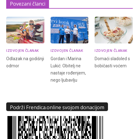
Povezani članci
IZDVOJEN ČLANAK
IZDVOJEN ČLANAK
IZDVOJEN ČLANAK
Odlazak na godišnji
Gordan i Marina
Domaći sladoled s
odmor
Lukić: Obitelj ne
bobičasti voćem
nastaje rođenjem,
nego ljubavlju
Podrži Frendica.online svojom donacijom