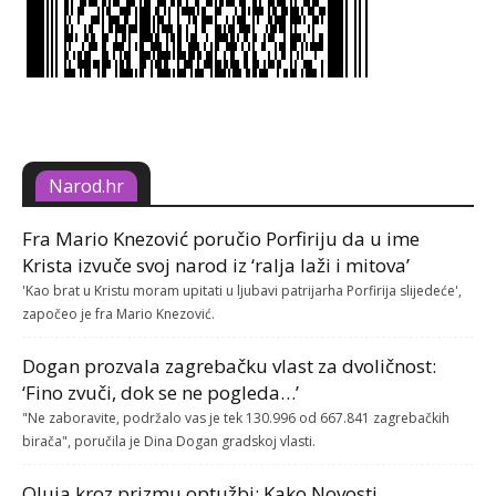
Narod.hr
Fra Mario Knezović poručio Porfiriju da u ime
Krista izvuče svoj narod iz ‘ralja laži i mitova’
'Kao brat u Kristu moram upitati u ljubavi patrijarha Porfirija slijedeće',
započeo je fra Mario Knezović.
Dogan prozvala zagrebačku vlast za dvoličnost:
‘Fino zvuči, dok se ne pogleda…’
"Ne zaboravite, podržalo vas je tek 130.996 od 667.841 zagrebačkih
birača", poručila je Dina Dogan gradskoj vlasti.
Oluja kroz prizmu optužbi: Kako Novosti