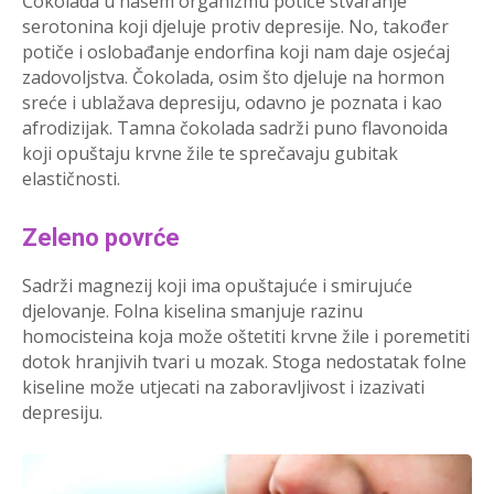
Čokolada u našem organizmu potiče stvaranje
serotonina koji djeluje protiv depresije. No, također
potiče i oslobađanje endorfina koji nam daje osjećaj
zadovoljstva. Čokolada, osim što djeluje na hormon
sreće i ublažava depresiju, odavno je poznata i kao
afrodizijak. Tamna čokolada sadrži puno flavonoida
koji opuštaju krvne žile te sprečavaju gubitak
elastičnosti.
Zeleno povrće
Sadrži magnezij koji ima opuštajuće i smirujuće
djelovanje. Folna kiselina smanjuje razinu
homocisteina koja može oštetiti krvne žile i poremetiti
dotok hranjivih tvari u mozak. Stoga nedostatak folne
kiseline može utjecati na zaboravljivost i izazivati
depresiju.