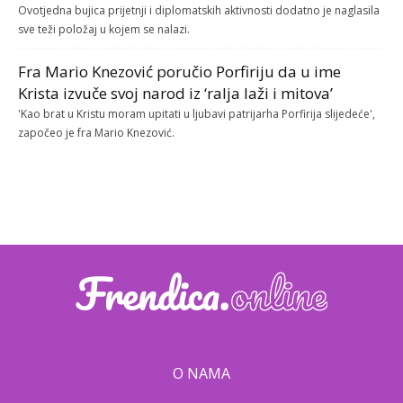
Ovotjedna bujica prijetnji i diplomatskih aktivnosti dodatno je naglasila
sve teži položaj u kojem se nalazi.
Fra Mario Knezović poručio Porfiriju da u ime
Krista izvuče svoj narod iz ‘ralja laži i mitova’
'Kao brat u Kristu moram upitati u ljubavi patrijarha Porfirija slijedeće',
započeo je fra Mario Knezović.
O NAMA