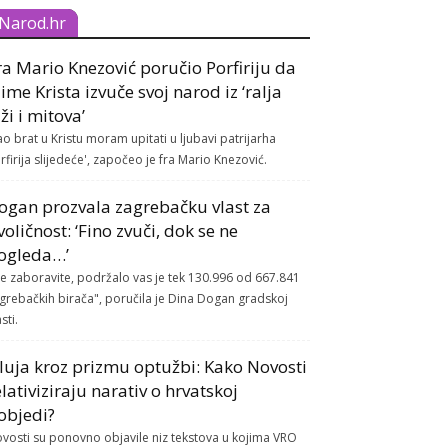
Narod.hr
ra Mario Knezović poručio Porfiriju da
 ime Krista izvuče svoj narod iz ‘ralja
aži i mitova’
ao brat u Kristu moram upitati u ljubavi patrijarha
rfirija slijedeće', započeo je fra Mario Knezović.
ogan prozvala zagrebačku vlast za
voličnost: ‘Fino zvuči, dok se ne
ogleda…’
e zaboravite, podržalo vas je tek 130.996 od 667.841
grebačkih birača", poručila je Dina Dogan gradskoj
sti.
luja kroz prizmu optužbi: Kako Novosti
elativiziraju narativ o hrvatskoj
objedi?
vosti su ponovno objavile niz tekstova u kojima VRO