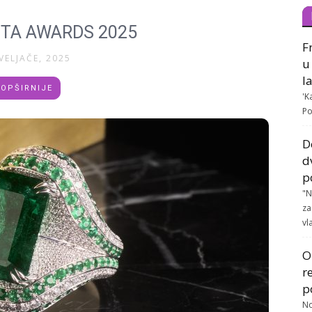
TA AWARDS 2025
F
VELJAČE, 2025
u
l
OPŠIRNIJE
'K
Po
D
d
p
"N
za
vla
O
r
p
No