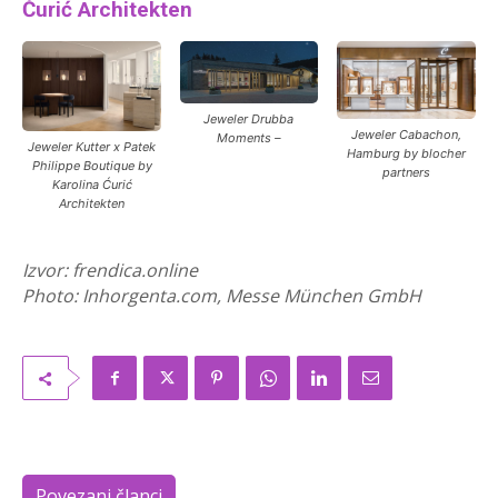
Ćurić Architekten
Jeweler Drubba
Jeweler Cabachon,
Moments –
Jeweler Kutter x Patek
Hamburg by blocher
Philippe Boutique by
partners
Karolina Ćurić
Architekten
Izvor: frendica.online
Photo: Inhorgenta.com, Messe München GmbH
Povezani članci