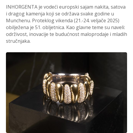
INHORGENTA je vodeći europski sajam nakita, satova
i dragog kamenja koji se održava svake godine u
Munchenu. Proteklog vikenda (21.-24. veljače 2025)
obilježena je 51. obljetnica. Kao glavne teme su naveli:
održivost, inovacije te budućnost maloprodaje i mladih
stručnjaka.