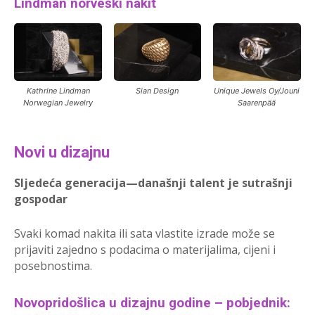
Lindman norveški nakit
Kathrine Lindman
Sian Design
Unique Jewels Oy/Jouni
Norwegian Jewelry
Saarenpää
Novi u dizajnu
Sljedeća generacija—današnji talent je sutrašnji
gospodar
Svaki komad nakita ili sata vlastite izrade može se
prijaviti zajedno s podacima o materijalima, cijeni i
posebnostima.
Novopridošlica u dizajnu godine – pobjednik: