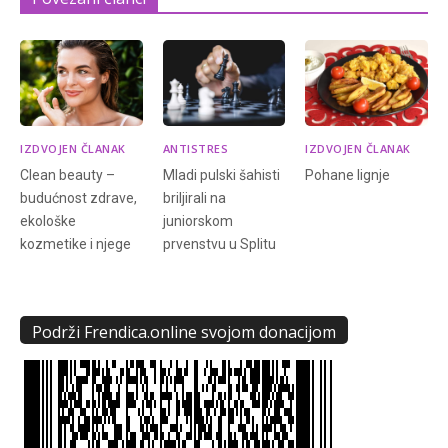
IZDVOJEN ČLANAK
ANTISTRES
IZDVOJEN ČLANAK
Clean beauty –
Mladi pulski šahisti
Pohane lignje
budućnost zdrave,
briljirali na
ekološke
juniorskom
kozmetike i njege
prvenstvu u Splitu
Podrži Frendica.online svojom donacijom