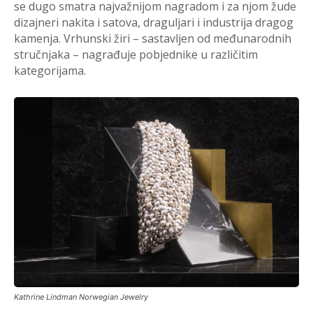
se dugo smatra najvažnijom nagradom i za njom žude
dizajneri nakita i satova, draguljari i industrija dragog
kamenja. Vrhunski žiri – sastavljen od međunarodnih
stručnjaka – nagrađuje pobjednike u različitim
kategorijama.
Kathrine Lindman Norwegian Jewelry