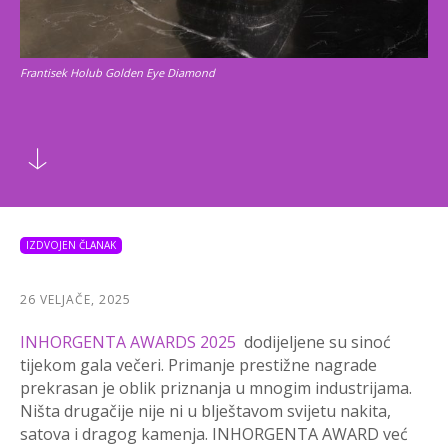
Frantisek Holub Golden Eye Diamond
IZDVOJEN ČLANAK
26 VELJAČE, 2025
INHORGENTA AWARDS 2025
dodijeljene su sinoć
tijekom gala večeri. Primanje prestižne nagrade
prekrasan je oblik priznanja u mnogim industrijama.
Ništa drugačije nije ni u blještavom svijetu nakita,
satova i dragog kamenja. INHORGENTA AWARD već