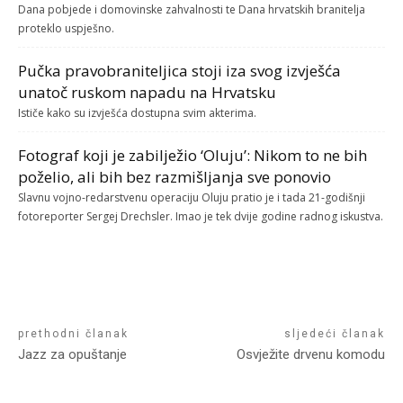
Dana pobjede i domovinske zahvalnosti te Dana hrvatskih branitelja
proteklo uspješno.
Pučka pravobraniteljica stoji iza svog izvješća
unatoč ruskom napadu na Hrvatsku
Ističe kako su izvješća dostupna svim akterima.
Fotograf koji je zabilježio ‘Oluju’: Nikom to ne bih
poželio, ali bih bez razmišljanja sve ponovio
Slavnu vojno-redarstvenu operaciju Oluju pratio je i tada 21-godišnji
fotoreporter Sergej Drechsler. Imao je tek dvije godine radnog iskustva.
prethodni članak
sljedeći članak
Jazz za opuštanje
Osvježite drvenu komodu