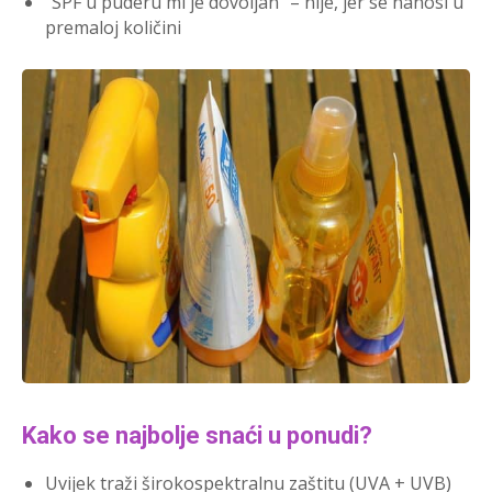
“SPF u puderu mi je dovoljan” – nije, jer se nanosi u
premaloj količini
Kako se najbolje snaći u ponudi?
Uvijek traži širokospektralnu zaštitu (UVA + UVB)