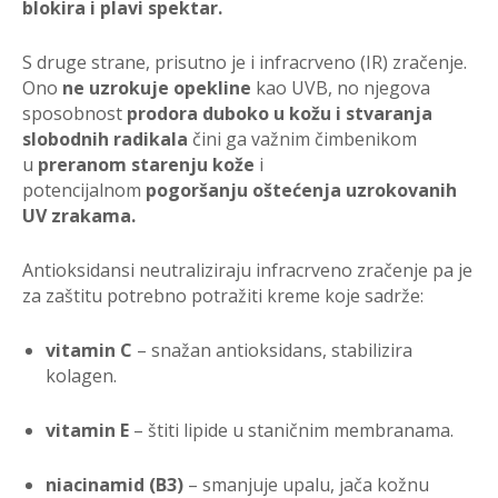
blokira i plavi spektar.
S druge strane, prisutno je i infracrveno (IR) zračenje.
Ono
ne uzrokuje opekline
kao UVB, no njegova
sposobnost
prodora duboko u kožu i stvaranja
slobodnih radikala
čini ga važnim čimbenikom
u
preranom starenju kože
i
potencijalnom
pogoršanju oštećenja uzrokovanih
UV zrakama.
Antioksidansi neutraliziraju infracrveno zračenje pa je
za zaštitu potrebno potražiti kreme koje sadrže:
vitamin C
– snažan antioksidans, stabilizira
kolagen.
vitamin E
– štiti lipide u staničnim membranama.
niacinamid (B3)
– smanjuje upalu, jača kožnu