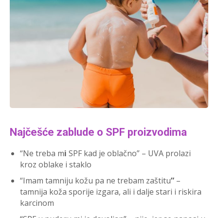
Najčešće zablude o SPF proizvodima
“Ne treba m
i
SPF kad je oblačno” – UVA prolazi
kroz oblake i staklo
“Imam tamniju kožu pa ne trebam zaštitu
”
–
tamnija koža sporije izgara, ali i dalje stari i riskira
karcinom