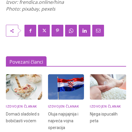
Izvor: frendica.online/hina
Photo: pixabay, pexels
Povezani članci
IZDVOJEN ČLANAK
IZDVOJEN ČLANAK
IZDVOJEN ČLANAK
Domaći sladoled s
Oluja najsjajnija i
Njega ispucalih
bobičasti voćem
najveća vojna
peta
operacija