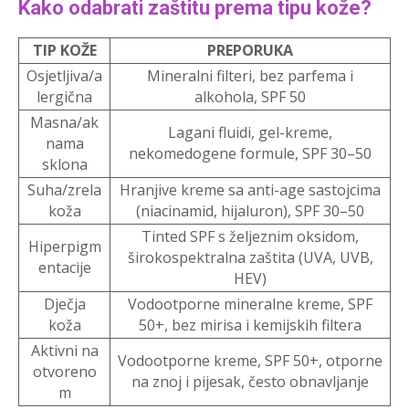
Kako odabrati zaštitu prema tipu kože?
TIP KOŽE
PREPORUKA
Osjetljiva/a
Mineralni filteri, bez parfema i
lergična
alkohola, SPF 50
Masna/ak
Lagani fluidi, gel-kreme,
nama
nekomedogene formule, SPF 30–50
sklona
Suha/zrela
Hranjive kreme sa anti-age sastojcima
koža
(niacinamid, hijaluron), SPF 30–50
Tinted SPF s željeznim oksidom,
Hiperpigm
širokospektralna zaštita (UVA, UVB,
entacije
HEV)
Dječja
Vodootporne mineralne kreme, SPF
koža
50+, bez mirisa i kemijskih filtera
Aktivni na
Vodootporne kreme, SPF 50+, otporne
otvoreno
na znoj i pijesak, često obnavljanje
m