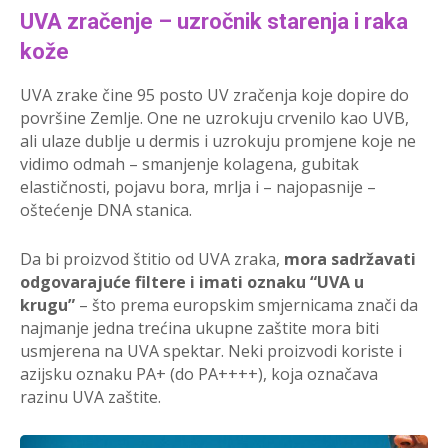
UVA zračenje – uzročnik starenja i raka
kože
UVA zrake čine 95 posto UV zračenja koje dopire do
površine Zemlje. One ne uzrokuju crvenilo kao UVB,
ali ulaze dublje u dermis i uzrokuju promjene koje ne
vidimo odmah – smanjenje kolagena, gubitak
elastičnosti, pojavu bora, mrlja i – najopasnije –
oštećenje DNA stanica.
Da bi proizvod štitio od UVA zraka,
mora sadržavati
odgovarajuće filtere i imati oznaku “UVA u
krugu”
– što prema europskim smjernicama znači da
najmanje jedna trećina ukupne zaštite mora biti
usmjerena na UVA spektar. Neki proizvodi koriste i
azijsku oznaku PA+ (do PA++++), koja označava
razinu UVA zaštite.