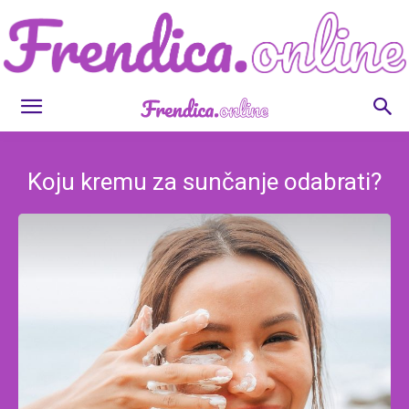
Frendica.online
Koju kremu za sunčanje odabrati?