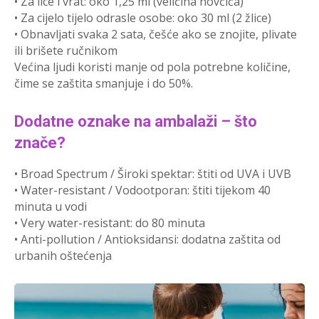
• Za lice i vrat: oko 1,25 ml (veličina novčića)
• Za cijelo tijelo odrasle osobe: oko 30 ml (2 žlice)
• Obnavljati svaka 2 sata, češće ako se znojite, plivate
ili brišete ručnikom
Većina ljudi koristi manje od pola potrebne količine,
čime se zaštita smanjuje i do 50%.
Dodatne oznake na ambalaži – što
znače?
• Broad Spectrum / Široki spektar: štiti od UVA i UVB
• Water-resistant / Vodootporan: štiti tijekom 40
minuta u vodi
• Very water-resistant: do 80 minuta
• Anti-pollution / Antioksidansi: dodatna zaštita od
urbanih oštećenja