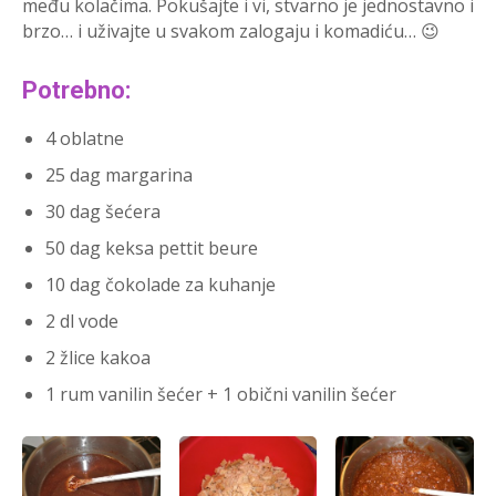
među kolačima. Pokušajte i vi, stvarno je jednostavno i
brzo… i uživajte u svakom zalogaju i komadiću… 😉
Potrebno:
4 oblatne
25 dag margarina
30 dag šećera
50 dag keksa pettit beure
10 dag čokolade za kuhanje
2 dl vode
2 žlice kakoa
1 rum vanilin šećer + 1 obični vanilin šećer