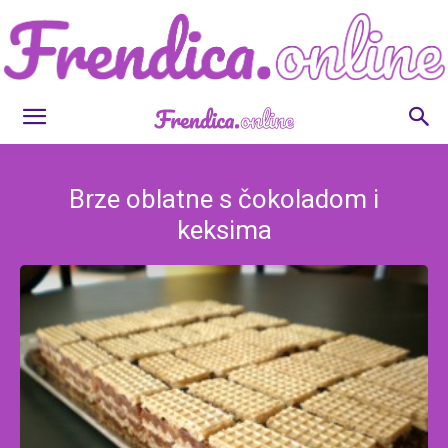
Frendica.online
Brze oblatne s čokoladom i
keksima