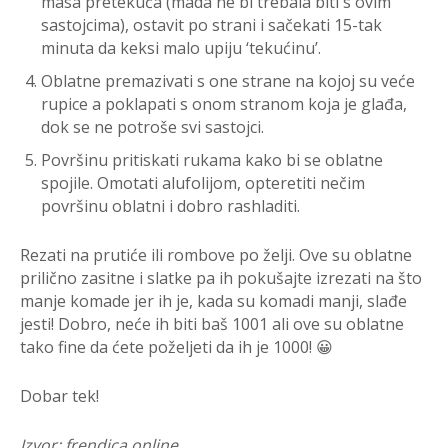
masa pretekuća (mada ne bi trebala biti s ovim
sastojcima), ostavit po strani i sačekati 15-tak
minuta da keksi malo upiju ‘tekućinu’.
Oblatne premazivati s one strane na kojoj su veće
rupice a poklapati s onom stranom koja je glađa,
dok se ne potroše svi sastojci.
Površinu pritiskati rukama kako bi se oblatne
spojile. Omotati alufolijom, opteretiti nečim
površinu oblatni i dobro rashladiti.
Rezati na prutiće ili rombove po želji. Ove su oblatne
prilično zasitne i slatke pa ih pokušajte izrezati na što
manje komade jer ih je, kada su komadi manji, slađe
jesti! Dobro, neće ih biti baš 1001 ali ove su oblatne
tako fine da ćete poželjeti da ih je 1000! 😀
Dobar tek!
Izvor: frendica.online