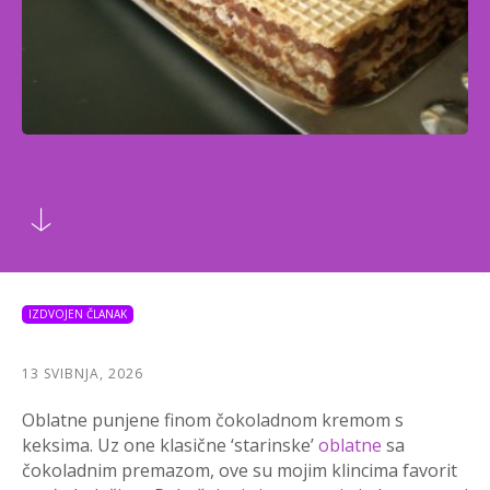
IZDVOJEN ČLANAK
13 SVIBNJA, 2026
Oblatne punjene finom čokoladnom kremom s
keksima. Uz one klasične ‘starinske’
oblatne
sa
čokoladnim premazom, ove su mojim klincima favorit