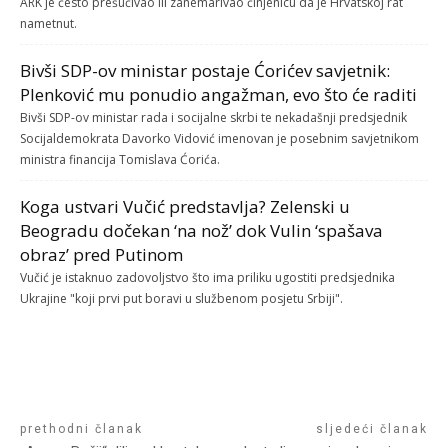
ARK je često prešućivao ili zanemarivao činjenicu da je Hrvatskoj rat
nametnut.
Bivši SDP-ov ministar postaje Ćorićev savjetnik:
Plenković mu ponudio angažman, evo što će raditi
Bivši SDP-ov ministar rada i socijalne skrbi te nekadašnji predsjednik
Socijaldemokrata Davorko Vidović imenovan je posebnim savjetnikom
ministra financija Tomislava Ćorića.
Koga ustvari Vučić predstavlja? Zelenski u
Beogradu dočekan ‘na nož’ dok Vulin ‘spašava
obraz’ pred Putinom
Vučić je istaknuo zadovoljstvo što ima priliku ugostiti predsjednika
Ukrajine "koji prvi put boravi u službenom posjetu Srbiji".
prethodni članak
sljedeći članak