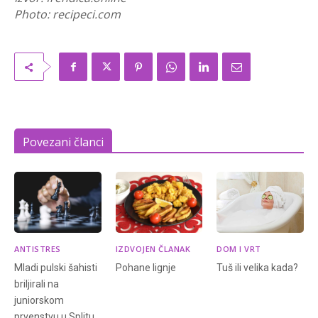
Photo: recipeci.com
Povezani članci
ANTISTRES
IZDVOJEN ČLANAK
DOM I VRT
Mladi pulski šahisti
Pohane lignje
Tuš ili velika kada?
briljirali na
juniorskom
prvenstvu u Splitu