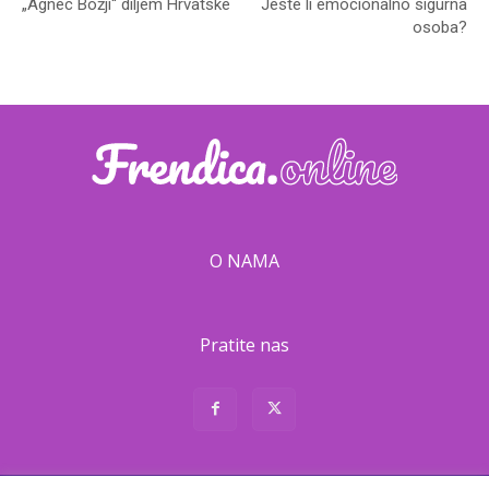
„Agnec Božji“ diljem Hrvatske
Jeste li emocionalno sigurna
osoba?
O NAMA
Pratite nas