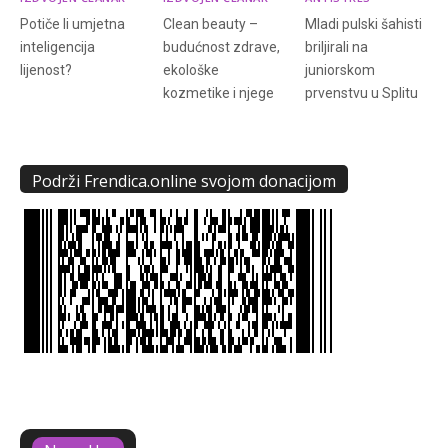
Potiče li umjetna
Clean beauty –
Mladi pulski šahisti
inteligencija
budućnost zdrave,
briljirali na
lijenost?
ekološke
juniorskom
kozmetike i njege
prvenstvu u Splitu
Podrži Frendica.online svojom donacijom