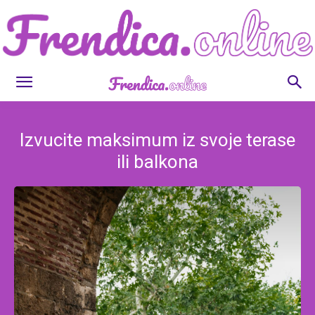
Frendica.online
Izvucite maksimum iz svoje terase
ili balkona