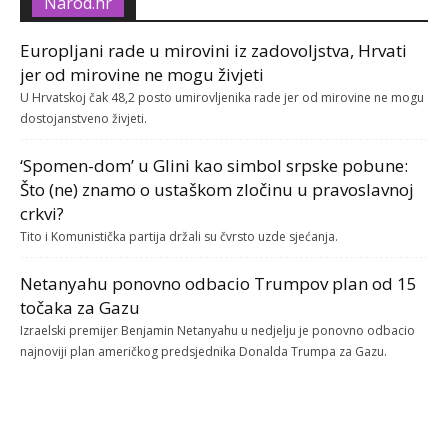
Narod.hr
Europljani rade u mirovini iz zadovoljstva, Hrvati
jer od mirovine ne mogu živjeti
U Hrvatskoj čak 48,2 posto umirovljenika rade jer od mirovine ne mogu
dostojanstveno živjeti.
‘Spomen-dom’ u Glini kao simbol srpske pobune:
Što (ne) znamo o ustaškom zločinu u pravoslavnoj
crkvi?
Tito i Komunistička partija držali su čvrsto uzde sjećanja.
Netanyahu ponovno odbacio Trumpov plan od 15
točaka za Gazu
Izraelski premijer Benjamin Netanyahu u nedjelju je ponovno odbacio
najnoviji plan američkog predsjednika Donalda Trumpa za Gazu.