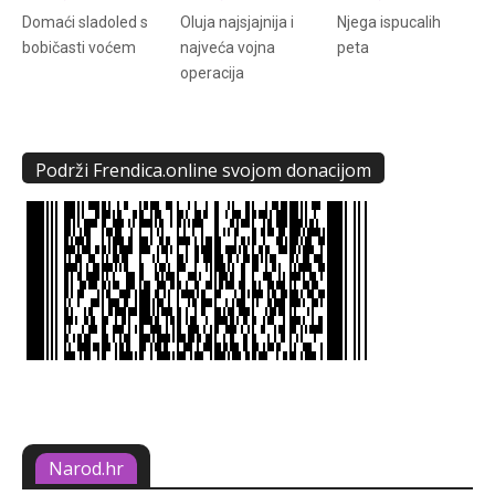
Domaći sladoled s
Oluja najsjajnija i
Njega ispucalih
bobičasti voćem
najveća vojna
peta
operacija
Podrži Frendica.online svojom donacijom
Narod.hr