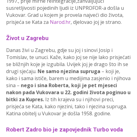
1997., prije mirne reintegracije,zahvaljujući
susretljivosti pojedinih ljudi iz UNPROFOR-a došla u
Vukovar. Grad u kojem je provela najveći dio života,
prisjeća se Kata za
Narod.hr
, djelovao joj je strano.
Život u Zagrebu
Danas živi u Zagrebu, gdje su joj i sinovi Josip i
Tomislav, te unuci. Kaže, kako joj se nije lako prisjećati
se bližnjih koje je izgubila. Uvijek joj je drago što ih se
drugi sjećaju.
Ne samo njezina supruga
– koji je,
kako i sama ističe, barem u medijima zasjenio i njihova
sina –
nego i sina Roberta, koji je pet mjeseci
nakon pada Vukovara u 22. godini života poginuo u
bitki za Kupres.
Iz tih krajeva su i njihovi preci,
prisjeća se Kata, kako njezini, tako i njezina supruga.
Katina obitelj u Vukovar je došla 1958. godine.
Robert Zadro bio je zapovjednik Turbo voda