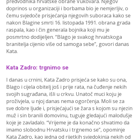
predvodnika hrvatske obrane Vukovara. Njegov
doprinos u organizaciji i borbama bio je nemjerljiv, o
čemu svjedoče prisjećanja njegovih suboraca kako se
nakon Blagine smrti 16. listopada 1991. obrana grada
raspala, kao i čin generala bojnika koji mu je
posmrtno dodijeljen. “Blago je svakog hrvatskoga
branitelja cijenio više od samoga sebe”, govori danas
Kata.
Kata Zadro: trgnimo se
I danas u crnini, Kata Zadro prisjeća se kako su ona,
Blago i cijela obitelj još i prije rata, na čuđenje nekih
svojih sugrađana, išli u crkvu. Unatoč muci koju je
proživjela, u njoj danas nema ogorčenja. Moli se za
sve dobre ljude i, prisjećajući se žara s kojom su njezin
muž i sin branili domovinu, tuguje gledajući malodušje
koje je zavladalo. “Vrijeme je da konačno shvatimo da
imamo slobodnu Hrvatsku i trgnemo se”, opominje
Kata Zadro, kao jedna od rijetkih svjedokinja nekih od