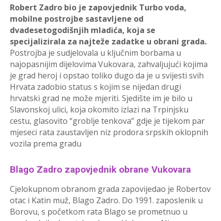
Robert Zadro bio je zapovjednik Turbo voda,
mobilne postrojbe sastavljene od
dvadesetogodišnjih mladića, koja se
specijalizirala za najteže zadatke u obrani grada.
Postrojba je sudjelovala u ključnim borbama u
najopasnijim dijelovima Vukovara, zahvaljujući kojima
je grad heroj i opstao toliko dugo da je u svijesti svih
Hrvata zadobio status s kojim se nijedan drugi
hrvatski grad ne može mjeriti. Sjedište im je bilo u
Slavonskoj ulici, koja okomito izlazi na Trpinjsku
cestu, glasovito “groblje tenkova” gdje je tijekom par
mjeseci rata zaustavljen niz prodora srpskih oklopnih
vozila prema gradu
Blago Zadro zapovjednik obrane Vukovara
Cjelokupnom obranom grada zapovijedao je Robertov
otac i Katin muž, Blago Zadro. Do 1991. zaposlenik u
Borovu, s početkom rata Blago se prometnuo u