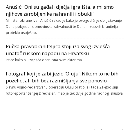
Anušić: ‘Oni su gađali dječja igrališta, a mi smo
njihove zarobljenike nahranili i obukli’
Ministar obrane Ivan Anušić rekao je kako je ovogodišnje obilježavanje
Dana pobjede i domovinske zahvalnosti te Dana hrvatskih branitelja
proteklo uspješno.
Pučka pravobraniteljica stoji iza svog izvješća
unatoč ruskom napadu na Hrvatsku
Ističe kako su izvješća dostupna svim akterima.
Fotograf koji je zabilježio ‘Oluju’: Nikom to ne bih
poželio, ali bih bez razmišljanja sve ponovio
Slavnu vojno-redarstvenu operaciju Oluju pratio je i tada 21-godišnji
fotoreporter Sergej Drechsler. Imao je tek dvije godine radnog iskustva.