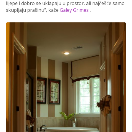
lijepe i dobro se uklapaju u prostor, ali najčešće samo
skupljaju prašinu“, kaže
Galey Grimes
.