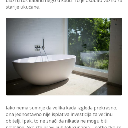
ulazi u tuš kabinu nego u kadu. To je osobito važno za
starije ukućane.
Iako nema sumnje da velika kada izgleda prekrasno,
ona jednostavno nije isplativa investicija za većinu
obitelji. Ipak, to ne znači da nikada ne mogu biti
povoljne. Ako ste pravi ljubitelj kupanja – netko tko se