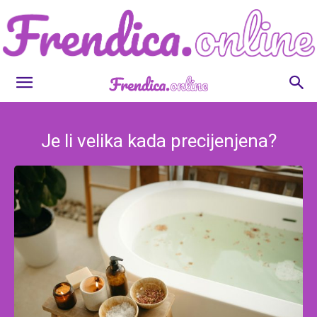
Frendica.online
Je li velika kada precijenjena?