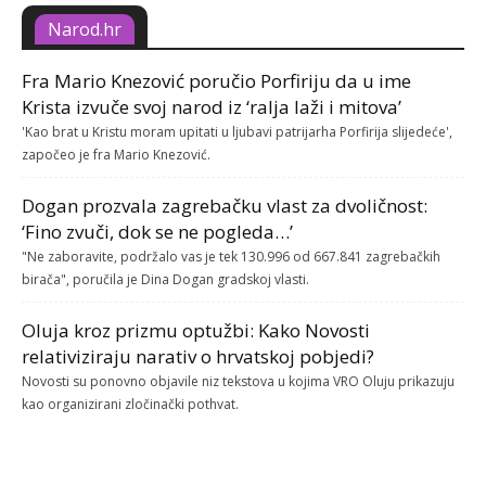
Narod.hr
Fra Mario Knezović poručio Porfiriju da u ime
Krista izvuče svoj narod iz ‘ralja laži i mitova’
'Kao brat u Kristu moram upitati u ljubavi patrijarha Porfirija slijedeće',
započeo je fra Mario Knezović.
Dogan prozvala zagrebačku vlast za dvoličnost:
‘Fino zvuči, dok se ne pogleda…’
"Ne zaboravite, podržalo vas je tek 130.996 od 667.841 zagrebačkih
birača", poručila je Dina Dogan gradskoj vlasti.
Oluja kroz prizmu optužbi: Kako Novosti
relativiziraju narativ o hrvatskoj pobjedi?
Novosti su ponovno objavile niz tekstova u kojima VRO Oluju prikazuju
kao organizirani zločinački pothvat.