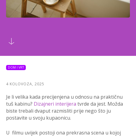
DOM I VRT
4 KOLOVOZA, 2025
Je li velika kada precijenjena u odnosu na praktičnu
tuš kabinu?
Dizajneri interijera
tvrde da jest. Možda
biste trebali dvaput razmisliti prije nego što ju
postavite u svoju kupaonicu.
U filmu uvijek postoji ona prekrasna scena u kojoj