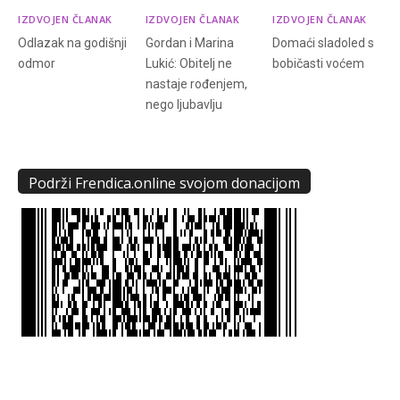
IZDVOJEN ČLANAK
IZDVOJEN ČLANAK
IZDVOJEN ČLANAK
Odlazak na godišnji
Gordan i Marina
Domaći sladoled s
odmor
Lukić: Obitelj ne
bobičasti voćem
nastaje rođenjem,
nego ljubavlju
Podrži Frendica.online svojom donacijom