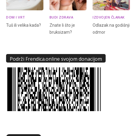
DOM I VRT
BUDI ZDRAVA
IZDVOJEN ČLANAK
Tuš ili velika kada?
Znate li što je
Odlazak na godišnji
bruksizam?
odmor
Podrži Frendica.online svojom donacijom