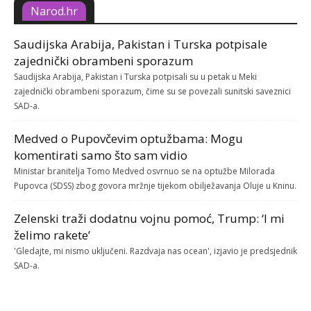
Narod.hr
Saudijska Arabija, Pakistan i Turska potpisale
zajednički obrambeni sporazum
Saudijska Arabija, Pakistan i Turska potpisali su u petak u Meki
zajednički obrambeni sporazum, čime su se povezali sunitski saveznici
SAD-a.
Medved o Pupovčevim optužbama: Mogu
komentirati samo što sam vidio
Ministar branitelja Tomo Medved osvrnuo se na optužbe Milorada
Pupovca (SDSS) zbog govora mržnje tijekom obilježavanja Oluje u Kninu.
Zelenski traži dodatnu vojnu pomoć, Trump: ‘I mi
želimo rakete’
'Gledajte, mi nismo uključeni. Razdvaja nas ocean', izjavio je predsjednik
SAD-a.