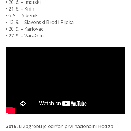
• 20. 6. – Imotski
• 21. 6. – Knin
• 6. 9. – Šibenik
• 13. 9. – Slavonski Brod i Rijeka
• 20. 9. – Karlovac
• 27. 9. – Varaždin
2016.
u Zagrebu je održan prvi nacionalni Hod za