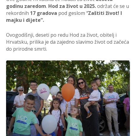
godinu zaredom
.
Hod za život u 2025.
održat će se u
rekordnih
17 gradova
pod geslom ‘
‘Zaštiti život! I
majku i dijete”.
Ovogodišnji, deseti po redu Hod za život, obitelj i
Hrvatsku, prilika je da zajedno slavimo život od začeća
do prirodne smrti.