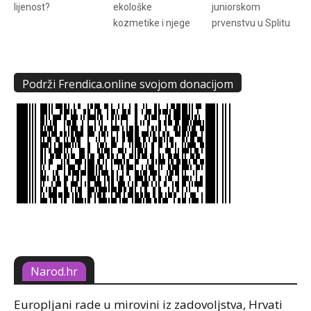
lijenost?
ekološke
juniorskom
kozmetike i njege
prvenstvu u Splitu
Podrži Frendica.online svojom donacijom
Narod.hr
Europljani rade u mirovini iz zadovoljstva, Hrvati