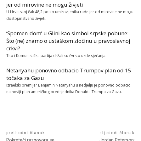
jer od mirovine ne mogu živjeti
U Hrvatskoj čak 48,2 posto umirovljenika rade jer od mirovine ne mogu
dostojanstveno živjeti.
‘Spomen-dom’ u Glini kao simbol srpske pobune:
Što (ne) znamo o ustaškom zločinu u pravoslavnoj
crkvi?
Tito i Komunistička partija držali su čvrsto uzde sjećanja.
Netanyahu ponovno odbacio Trumpov plan od 15
točaka za Gazu
Izraelski premijer Benjamin Netanyahu u nedjelju je ponovno odbacio
najnoviji plan američkog predsjednika Donalda Trumpa za Gazu.
prethodni članak
sljedeći članak
Pokretači razgovora sa
Jordan Peterson: