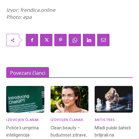
Izvor: frendica.online
Photo: epa
Povezani članci
IZDVOJEN ČLANAK
IZDVOJEN ČLANAK
ANTISTRES
Potiče li umjetna
Clean beauty –
Mladi pulski šahisti
inteligencija
budućnost zdrave,
briljirali na