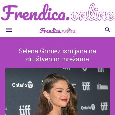
Frendica.online
Selena Gomez ismijana na
društvenim mrežama