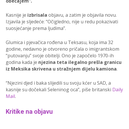
obećajem“.
Kasnije je
izbrisala
objavu, a zatim je objavila novu.
Izjavila je sljedeće: “Očigledno, nije u redu pokazivati
suosjećanje prema ljudima”.
Glumica i pjevačica rođena u Teksasu, koja ima 32
godine, nedavno je otvoreno pričala o imigrantskom
“putovanju” svoje obitelji. Ono je započelo 1970-ih
godina kada je
njezina teta ilegalno prešla granicu
iz Meksika skrivena u stražnjem dijelu kamiona
.
“Njezini djed i baka slijedili su svoju kćer u SAD, a
kasnije su dočekali Seleninog oca”, piše britanski
Daily
Mail
.
Kritike na objavu