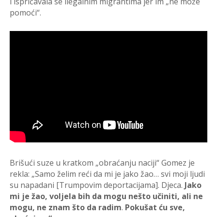
i ispričavala se ilegalnim migrantima jer im „ne može
pomoći“.
Brišući suze u kratkom „obraćanju naciji“ Gomez je
rekla: „Samo želim reći da mi je jako žao… svi moji ljudi
su napadani [Trumpovim deportacijama]. Djeca.
Jako
mi je žao, voljela bih da mogu nešto učiniti, ali ne
mogu, ne znam što da radim
.
Pokušat ću sve,