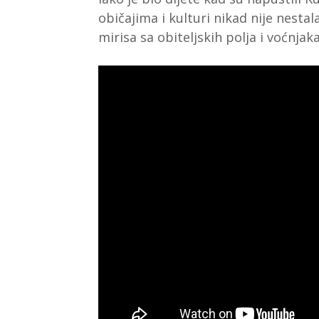
običajima i kulturi nikad nije nesta
mirisa sa obiteljskih polja i voćnjaka