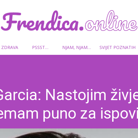
 ZDRAVA
PSSST…
NJAM, NJAM…
SVIJET POZNATIH
Frendica.online
arcia: Nastojim živje
emam puno za ispovij