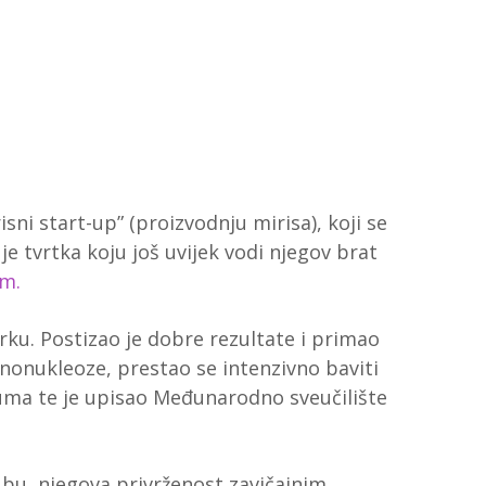
sni start-up” (proizvodnju mirisa), koji se
je tvrtka koju još uvijek vodi njegov brat
em.
arku. Postizao je dobre rezultate i primao
nonukleoze, prestao se intenzivno baviti
gluma te je upisao Međunarodno sveučilište
Kubu, njegova privrženost zavičajnim