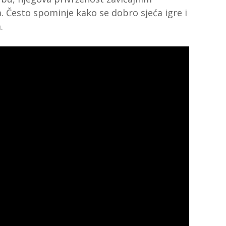
la. Često spominje kako se dobro sjeća igre i
.