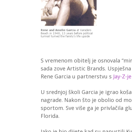
S vremenom obitelj je osnovala “miri
sada zove Artistic Brands. Uspješna 
Rene Garcia u partnerstvu s
Jay-Z-j
U srednjoj školi Garcia je igrao koš
nagrade. Nakon što je obolio od mo
sportom. Sve više ga je privlačila 
Florida.
Iako je bio dijete kad su napustili 