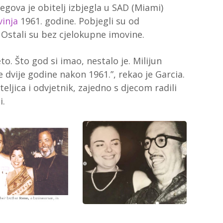
jegova je obitelj izbjegla u SAD (Miami)
vinja
1961. godine. Pobjegli su od
Ostali su bez cjelokupne imovine.
o. Što god si imao, nestalo je. Milijun
 dvije godine nakon 1961.”, rekao je Garcia.
eljica i odvjetnik, zajedno s djecom radili
i.