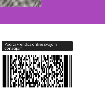
Podrži Frendica.online svojom
donacijom