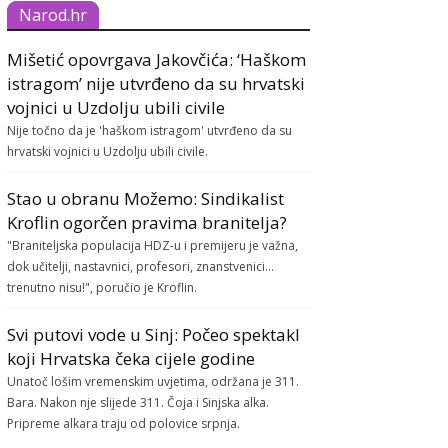
Narod.hr
Mišetić opovrgava Jakovčića: ‘Haškom
istragom’ nije utvrđeno da su hrvatski
vojnici u Uzdolju ubili civile
Nije točno da je 'haškom istragom' utvrđeno da su
hrvatski vojnici u Uzdolju ubili civile.
Stao u obranu Možemo: Sindikalist
Kroflin ogorčen pravima branitelja?
"Braniteljska populacija HDZ-u i premijeru je važna,
dok učitelji, nastavnici, profesori, znanstvenici...
trenutno nisu!", poručio je Kroflin.
Svi putovi vode u Sinj: Počeo spektakl
koji Hrvatska čeka cijele godine
Unatoč lošim vremenskim uvjetima, održana je 311.
Bara. Nakon nje slijede 311. Čoja i Sinjska alka.
Pripreme alkara traju od polovice srpnja.