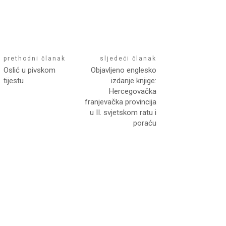
prethodni članak
sljedeći članak
Oslić u pivskom
Objavljeno englesko
tijestu
izdanje knjige:
Hercegovačka
franjevačka provincija
u II. svjetskom ratu i
poraću