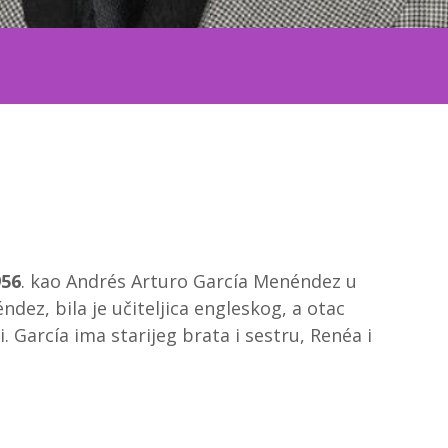
956
. kao Andrés Arturo García Menéndez u
dez, bila je učiteljica engleskog, a otac
. García ima starijeg brata i sestru, Renéa i