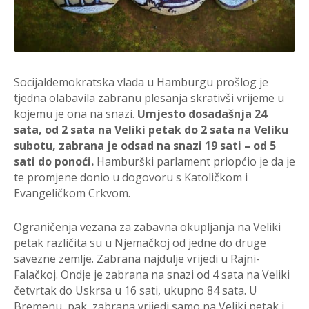
Socijaldemokratska vlada u Hamburgu prošlog je
tjedna olabavila zabranu plesanja skrativši vrijeme u
kojemu je ona na snazi.
Umjesto dosadašnja 24
sata, od 2 sata na Veliki petak do 2 sata na Veliku
subotu, zabrana je odsad na snazi 19 sati – od 5
sati do ponoći.
Hamburški parlament priopćio je da je
te promjene donio u dogovoru s Katoličkom i
Evangeličkom Crkvom.
Ograničenja vezana za zabavna okupljanja na Veliki
petak različita su u Njemačkoj od jedne do druge
savezne zemlje. Zabrana najdulje vrijedi u Rajni-
Falačkoj. Ondje je zabrana na snazi od 4 sata na Veliki
četvrtak do Uskrsa u 16 sati, ukupno 84 sata. U
Bremenu, pak, zabrana vrijedi samo na Veliki petak i