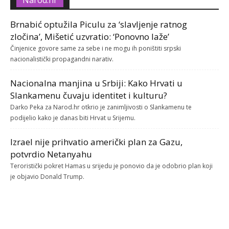
Narod.hr
Brnabić optužila Piculu za ‘slavljenje ratnog
zločina’, Mišetić uzvratio: ‘Ponovno laže’
Činjenice govore same za sebe i ne mogu ih poništiti srpski
nacionalistički propagandni narativ.
Nacionalna manjina u Srbiji: Kako Hrvati u
Slankamenu čuvaju identitet i kulturu?
Darko Peka za Narod.hr otkrio je zanimljivosti o Slankamenu te
podijelio kako je danas biti Hrvat u Srijemu.
Izrael nije prihvatio američki plan za Gazu,
potvrdio Netanyahu
Teroristički pokret Hamas u srijedu je ponovio da je odobrio plan koji
je objavio Donald Trump.