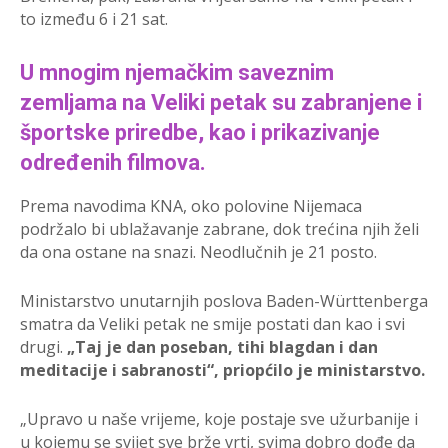
to između 6 i 21 sat.
U mnogim njemačkim saveznim
zemljama na Veliki petak su zabranjene i
športske priredbe, kao i prikazivanje
određenih filmova.
Prema navodima KNA, oko polovine Nijemaca
podržalo bi ublažavanje zabrane, dok trećina njih želi
da ona ostane na snazi. Neodlučnih je 21 posto.
Ministarstvo unutarnjih poslova Baden
-Württenberga
smatra da Veliki petak ne smije postati dan kao i svi
drugi.
„Taj je dan poseban, tihi blagdan i dan
meditacije i sabranosti“, priop
ćilo je ministarstvo.
„
Upravo u naše vrijeme, koje postaje sve užurbanije i
u kojemu se svijet sve brže vrti, svima dobro dođe da