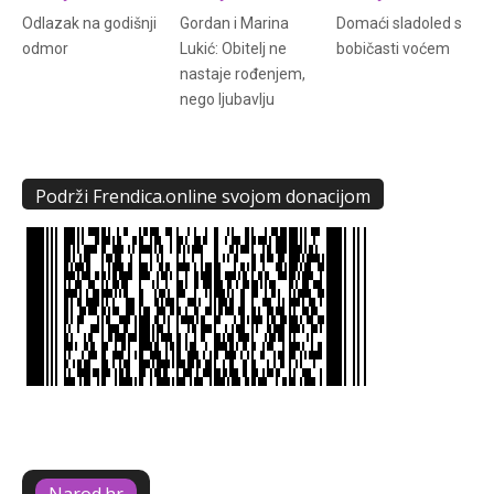
Odlazak na godišnji
Gordan i Marina
Domaći sladoled s
odmor
Lukić: Obitelj ne
bobičasti voćem
nastaje rođenjem,
nego ljubavlju
Podrži Frendica.online svojom donacijom