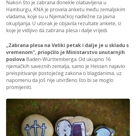
Nakon što je zabrana donekle olabavljena u
Hamburgu, KNA je provela anketu među zemaljskim
vladama, koje su u Njemačkoj nadležne za javna
okupljanja. U utorak je objavila rezultate ankete, iz
koje je vidljivo da zabrana plesa i dalje vrijedi.
„
Zabrana plesa na Veliki petak i dalje je u skladu s
vremenom
“
, priopćilo je Ministarstvo unutarnjih
poslova
Baden-W
ürttemberga. Od u
kupno 16
njemačkih saveznih zemalja, samo je Hessen najavio
preispitivanje postojećeg zakona o blagdanima, uz
napomenu da još nije utvrđeno što bi se moglo
promijeniti.