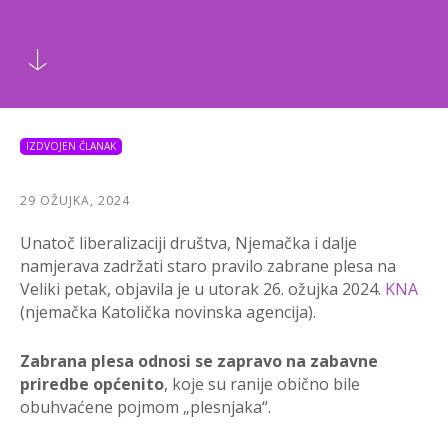
IZDVOJEN ČLANAK
29 OŽUJKA, 2024
Unatoč liberalizaciji društva, Njemačka i dalje
namjerava zadržati staro pravilo zabrane plesa na
Veliki petak, objavila je u utorak 26. ožujka 2024.
KNA
(njemačka Katolička novinska agencija).
Zabrana plesa odnosi se zapravo na zabavne
priredbe općenito
, koje su ranije obično bile
obuhvaćene pojmom
„
plesnjaka
“
.