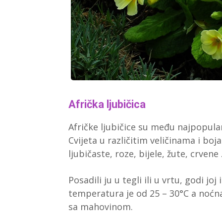
Afrička ljubičica
Afričke ljubičice su među najpopul
Cvijeta u različitim veličinama i boja
ljubičaste, roze, bijele, žute, crvene
Posadili ju u tegli ili u vrtu, godi jo
temperatura je od 25 – 30°C a noćn
sa mahovinom.