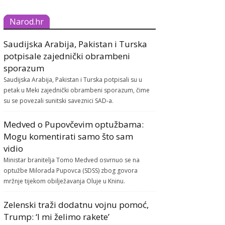
Narod.hr
Saudijska Arabija, Pakistan i Turska
potpisale zajednički obrambeni
sporazum
Saudijska Arabija, Pakistan i Turska potpisali su u
petak u Meki zajednički obrambeni sporazum, čime
su se povezali sunitski saveznici SAD-a.
Medved o Pupovčevim optužbama:
Mogu komentirati samo što sam
vidio
Ministar branitelja Tomo Medved osvrnuo se na
optužbe Milorada Pupovca (SDSS) zbog govora
mržnje tijekom obilježavanja Oluje u Kninu.
Zelenski traži dodatnu vojnu pomoć,
Trump: ‘I mi želimo rakete’