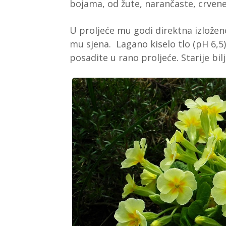
bojama, od žute, narančaste, crvene, 
U proljeće mu godi direktna izlože
mu sjena. Lagano kiselo tlo (pH 6,
posadite u rano proljeće. Starije bi