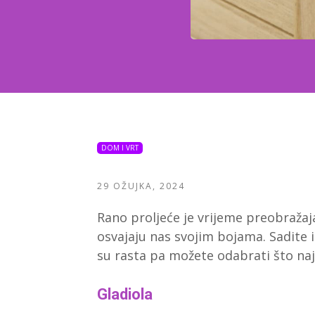
DOM I VRT
29 OŽUJKA, 2024
Rano proljeće je vrijeme preobražaja
osvajaju nas svojim bojama. Sadite ih
su rasta pa možete odabrati što naj
Gladiola