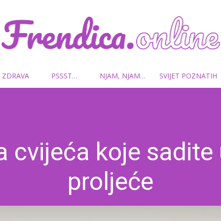
 ZDRAVA
PSSST…
NJAM, NJAM…
SVIJET POZNATIH
Frendica.online
a cvijeća koje sadite
proljeće