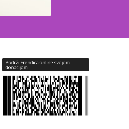
Podrži Frendica.online svojom
donacijom