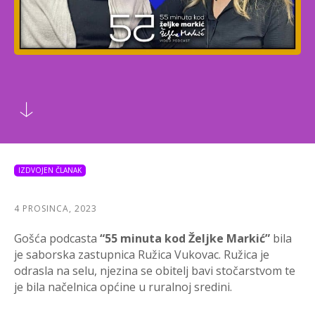
IZDVOJEN ČLANAK
4 PROSINCA, 2023
Gošća podcasta
“55 minuta kod Željke Markić”
bila
je saborska zastupnica Ružica Vukovac. Ružica je
odrasla na selu, njezina se obitelj bavi stočarstvom te
je bila načelnica općine u ruralnoj sredini.