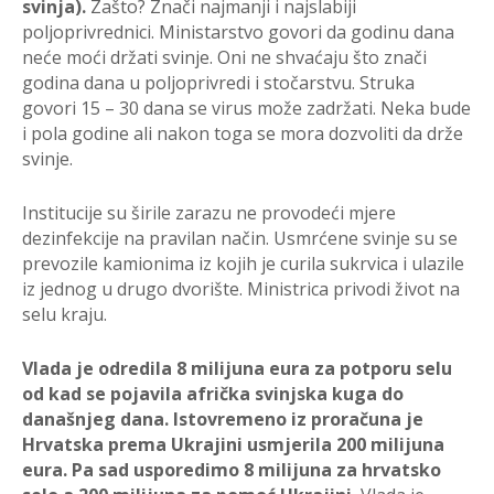
svinja).
Zašto? Znači najmanji i najslabiji
poljoprivrednici. Ministarstvo govori da godinu dana
neće moći držati svinje. Oni ne shvaćaju što znači
godina dana u poljoprivredi i stočarstvu. Struka
govori 15 – 30 dana se virus može zadržati. Neka bude
i pola godine ali nakon toga se mora dozvoliti da drže
svinje.
Institucije su širile zarazu ne provodeći mjere
dezinfekcije na pravilan način. Usmrćene svinje su se
prevozile kamionima iz kojih je curila sukrvica i ulazile
iz jednog u drugo dvorište. Ministrica privodi život na
selu kraju.
Vlada je odredila 8 milijuna eura za potporu selu
od kad se pojavila afrička svinjska kuga do
današnjeg dana. Istovremeno iz proračuna je
Hrvatska prema Ukrajini usmjerila 200 milijuna
eura. Pa sad usporedimo 8 milijuna za hrvatsko