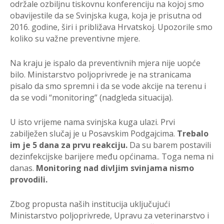
održale ozbiljnu tiskovnu konferenciju na kojoj smo
obavijestile da se Svinjska kuga, koja je prisutna od
2016. godine, širi i približava Hrvatskoj. Upozorile smo
koliko su važne preventivne mjere.
Na kraju je ispalo da preventivnih mjera nije uopće
bilo. Ministarstvo poljoprivrede je na stranicama
pisalo da smo spremni i da se vode akcije na terenu i
da se vodi “monitoring” (nadgleda situacija).
U isto vrijeme nama svinjska kuga ulazi. Prvi
zabilježen slučaj je u Posavskim Podgajcima.
Trebalo
im je 5 dana za prvu reakciju.
Da su barem postavili
dezinfekcijske barijere među općinama.. Toga nema ni
danas.
Monitoring nad divljim svinjama nismo
provodili.
Zbog propusta naših institucija uključujući
Ministarstvo poljoprivrede, Upravu za veterinarstvo i