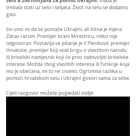
selo a 200 milijuna za pomoć Ukrajini.
Vlada je
trebala stati uz selo i seljaka. Život na selu se dodatno
gasi.
Svi smo mi da se pomaže Ukrajini, ali bitna je mjera.
Zdrav razum. Premijer brani Ministricu, nitko nije
odgovoran. Postavlja se pitanje je li Plenković premijer
Hrvatske, premijer koji vodi brigu o vlastitom narodu
ili briselski namjesnik koji će prvo zadovoljiti briselske
interese. Možda zbog vlastitih interesa ili funkcije koja
mu je obećana, mi to ne znamo. Ogromna razlika u
pomoći hrvatskom selu i Ukrajini govori sama za sebe.
Cijeli razgovor možete pogledati ovdje: