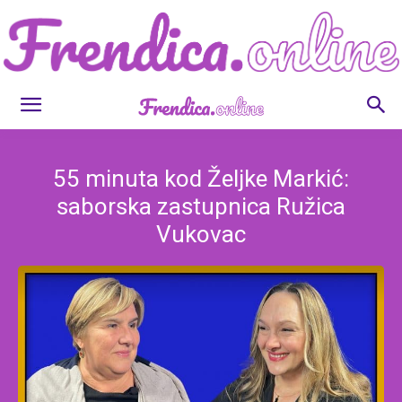
Frendica.online
55 minuta kod Željke Markić:
saborska zastupnica Ružica
Vukovac