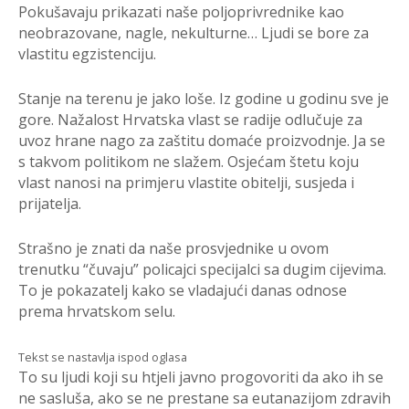
Pokušavaju prikazati naše poljoprivrednike kao
neobrazovane, nagle, nekulturne… Ljudi se bore za
vlastitu egzistenciju.
Stanje na terenu je jako loše. Iz godine u godinu sve je
gore. Nažalost Hrvatska vlast se radije odlučuje za
uvoz hrane nago za zaštitu domaće proizvodnje. Ja se
s takvom politikom ne slažem. Osjećam štetu koju
vlast nanosi na primjeru vlastite obitelji, susjeda i
prijatelja.
Strašno je znati da naše prosvjednike u ovom
trenutku “čuvaju” policajci specijalci sa dugim cijevima.
To je pokazatelj kako se vladajući danas odnose
prema hrvatskom selu.
Tekst se nastavlja ispod oglasa
To su ljudi koji su htjeli javno progovoriti da ako ih se
ne sasluša, ako se ne prestane sa eutanazijom zdravih