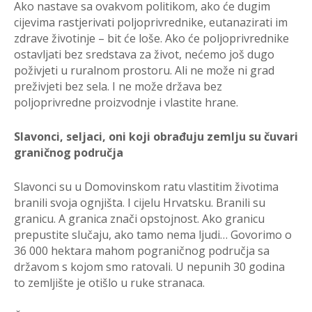
Ako nastave sa ovakvom politikom, ako će dugim
cijevima rastjerivati poljoprivrednike, eutanazirati im
zdrave životinje – bit će loše. Ako će poljoprivrednike
ostavljati bez sredstava za život, nećemo još dugo
poživjeti u ruralnom prostoru. Ali ne može ni grad
preživjeti bez sela. I ne može država bez
poljoprivredne proizvodnje i vlastite hrane.
Slavonci, seljaci, oni koji obrađuju zemlju su čuvari
graničnog područja
Slavonci su u Domovinskom ratu vlastitim životima
branili svoja ognjišta. I cijelu Hrvatsku. Branili su
granicu. A granica znači opstojnost. Ako granicu
prepustite slučaju, ako tamo nema ljudi… Govorimo o
36 000 hektara mahom pograničnog područja sa
državom s kojom smo ratovali. U nepunih 30 godina
to zemljište je otišlo u ruke stranaca.