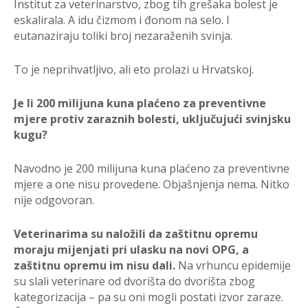
Institut za veterinarstvo, zbog tih grešaka bolest je
eskalirala. A idu čizmom i đonom na selo. I
eutanaziraju toliki broj nezaraženih svinja.
To je neprihvatljivo, ali eto prolazi u Hrvatskoj.
Je li 200 milijuna kuna plaćeno za preventivne
mjere protiv zaraznih bolesti, uključujući svinjsku
kugu?
Navodno je 200 milijuna kuna plaćeno za preventivne
mjere a one nisu provedene. Objašnjenja nema. Nitko
nije odgovoran.
Veterinarima su naložili da zaštitnu opremu
moraju mijenjati pri ulasku na novi OPG, a
zaštitnu opremu im nisu dali.
Na vrhuncu epidemije
su slali veterinare od dvorišta do dvorišta zbog
kategorizacija – pa su oni mogli postati izvor zaraze.