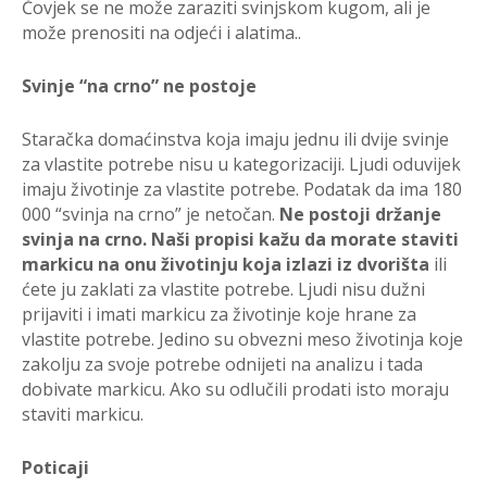
Čovjek se ne može zaraziti svinjskom kugom, ali je
može prenositi na odjeći i alatima..
Svinje “na crno” ne postoje
Staračka domaćinstva koja imaju jednu ili dvije svinje
za vlastite potrebe nisu u kategorizaciji. Ljudi oduvijek
imaju životinje za vlastite potrebe. Podatak da ima 180
000 “svinja na crno” je netočan.
Ne postoji držanje
svinja na crno. Naši propisi kažu da morate staviti
markicu na onu životinju koja izlazi iz dvorišta
ili
ćete ju zaklati za vlastite potrebe. Ljudi nisu dužni
prijaviti i imati markicu za životinje koje hrane za
vlastite potrebe. Jedino su obvezni meso životinja koje
zakolju za svoje potrebe odnijeti na analizu i tada
dobivate markicu. Ako su odlučili prodati isto moraju
staviti markicu.
Poticaji