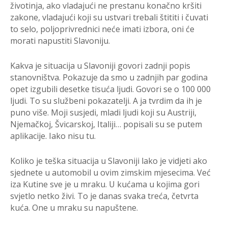
životinja, ako vladajući ne prestanu konačno kršiti
zakone, vladajući koji su ustvari trebali štititi i čuvati
to selo, poljoprivrednici neće imati izbora, oni će
morati napustiti Slavoniju.
Kakva je situacija u Slavoniji govori zadnji popis
stanovništva. Pokazuje da smo u zadnjih par godina
opet izgubili desetke tisuća ljudi. Govori se o 100 000
ljudi. To su službeni pokazatelji. A ja tvrdim da ih je
puno više. Moji susjedi, mladi ljudi koji su Austriji,
Njemačkoj, Švicarskoj, Italiji… popisali su se putem
aplikacije. Iako nisu tu.
Koliko je teška situacija u Slavoniji lako je vidjeti ako
sjednete u automobil u ovim zimskim mjesecima. Već
iza Kutine sve je u mraku. U kućama u kojima gori
svjetlo netko živi. To je danas svaka treća, četvrta
kuća. One u mraku su napuštene.