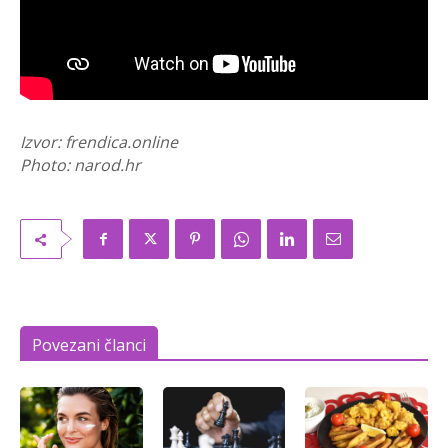
Izvor: frendica.online
Photo: narod.hr
Povezani članci