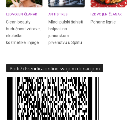
IZDVOJEN ČLANAK
ANTISTRES
IZDVOJEN ČLANAK
Clean beauty –
Mladi pulski šahisti
Pohane lignje
budućnost zdrave,
briljirali na
ekološke
juniorskom
kozmetike i njege
prvenstvu u Splitu
Podrži Frendica.online svojom donacijom