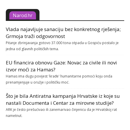
Narod.hr
Vlada najavljuje sanaciju bez konkretnog rješenja;
Grmoja traži odgovornost
Pitanje zbrinjavanja gotovo 37.000 tona otpada u Gospiću postalo je
jedna od glavnih političkih tema.
EU financira obnovu Gaze: Novac za civile ili novi
izvor moći za Hamas?
Hamas ima dugu povijest 'krađe' humanitarne pomoći koju onda
prenamjenjuje u oružje i političku moć.
Što je bila Antiratna kampanja Hrvatske iz koje su
nastali Documenta i Centar za mirovne studije?
ARK je često prešućivao ili zanemarivao činjenicu da je Hrvatskoj rat
nametnut.