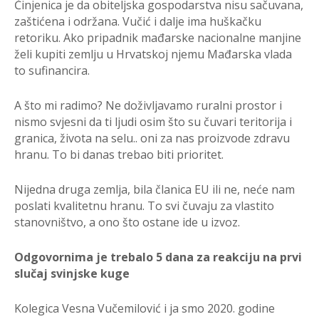
Činjenica je da obiteljska gospodarstva nisu sačuvana,
zaštićena i održana. Vučić i dalje ima huškačku
retoriku. Ako pripadnik mađarske nacionalne manjine
želi kupiti zemlju u Hrvatskoj njemu Mađarska vlada
to sufinancira.
A što mi radimo? Ne doživljavamo ruralni prostor i
nismo svjesni da ti ljudi osim što su čuvari teritorija i
granica, života na selu.. oni za nas proizvode zdravu
hranu. To bi danas trebao biti prioritet.
Nijedna druga zemlja, bila članica EU ili ne, neće nam
poslati kvalitetnu hranu. To svi čuvaju za vlastito
stanovništvo, a ono što ostane ide u izvoz.
Odgovornima je trebalo 5 dana za reakciju na prvi
slučaj svinjske kuge
Kolegica Vesna Vučemilović i ja smo 2020. godine