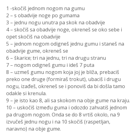
1 -skočiš jednom nogom na gumu
2 – s obadvije noge po gumama
3 – jednu nogu unutra pa skok na obadvije
4 – skočiš sa obadvije noge, okreneš se oko sebe i
opet skočiš na obadvije
5 – jednom nogom odigneš jednu gumu i staneš na
obadvije gume, okreneš se
6 – škarice; tri na jednu, tri na drugu stranu
7 – nogom odigneš gumu i ideš 7 puta
8 – uzmeš gumu nogom koja joj je bliža, prebaciš
preko one druge (formiraš trokut), ubaciš i drugu
nogu, izađeš, okreneš se i ponoviš da bi došla tamo
odakle si krenula.
9 – je isto kao 8, ali sa skokom na obje gume na kraju.
10 – uskočiš između guma i odozdo zahvatiš jednom
pa drugom nogom. Onda se do 8 vrtiš okolo, na 9
izvučeš jednu nogu i na 10 skočiš (raspetljan,
naravno) na obje gume.