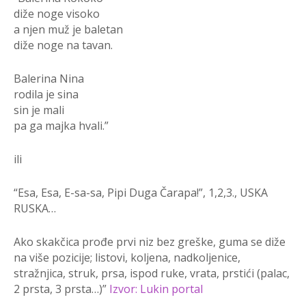
diže noge visoko
a njen muž je baletan
diže noge na tavan.
Balerina Nina
rodila je sina
sin je mali
pa ga majka hvali.”
ili
“Esa, Esa, E-sa-sa, Pipi Duga Čarapa!”, 1,2,3., USKA
RUSKA…
Ako skakčica prođe prvi niz bez greške, guma se diže
na više pozicije; listovi, koljena, nadkoljenice,
stražnjica, struk, prsa, ispod ruke, vrata, prstići (palac,
2 prsta, 3 prsta…)”
Izvor: Lukin portal