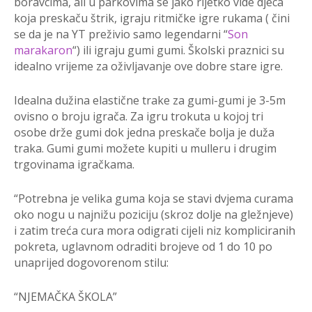
boravcima, ali u parkovima se jako rijetko vide djeca
koja preskaču štrik, igraju ritmičke igre rukama ( čini
se da je na YT preživio samo legendarni “
Son
marakaron
“) ili igraju gumi gumi. Školski praznici su
idealno vrijeme za oživljavanje ove dobre stare igre.
Idealna dužina elastične trake za gumi-gumi je 3-5m
ovisno o broju igrača. Za igru trokuta u kojoj tri
osobe drže gumi dok jedna preskače bolja je duža
traka. Gumi gumi možete kupiti u mulleru i drugim
trgovinama igračkama.
“Potrebna je velika guma koja se stavi dvjema curama
oko nogu u najnižu poziciju (skroz dolje na gležnjeve)
i zatim treća cura mora odigrati cijeli niz kompliciranih
pokreta, uglavnom odraditi brojeve od 1 do 10 po
unaprijed dogovorenom stilu:
“NJEMAČKA ŠKOLA”