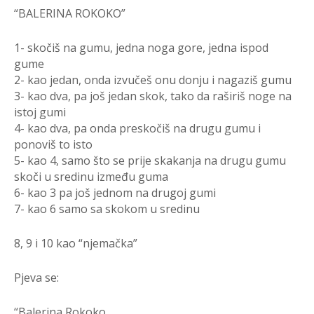
“BALERINA ROKOKO”
1- skočiš na gumu, jedna noga gore, jedna ispod
gume
2- kao jedan, onda izvučeš onu donju i nagaziš gumu
3- kao dva, pa još jedan skok, tako da raširiš noge na
istoj gumi
4- kao dva, pa onda preskočiš na drugu gumu i
ponoviš to isto
5- kao 4, samo što se prije skakanja na drugu gumu
skoči u sredinu između guma
6- kao 3 pa još jednom na drugoj gumi
7- kao 6 samo sa skokom u sredinu
8, 9 i 10 kao “njemačka”
Pjeva se:
“Balerina Rokoko