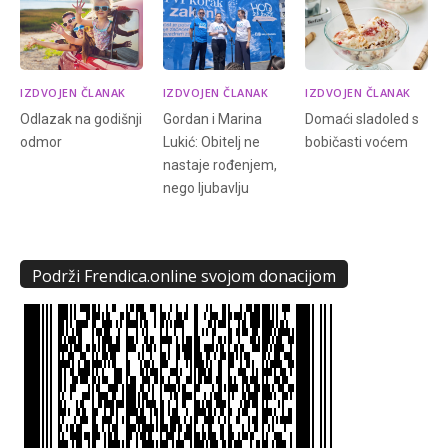
IZDVOJEN ČLANAK
IZDVOJEN ČLANAK
IZDVOJEN ČLANAK
Odlazak na godišnji
Gordan i Marina
Domaći sladoled s
odmor
Lukić: Obitelj ne
bobičasti voćem
nastaje rođenjem,
nego ljubavlju
Podrži Frendica.online svojom donacijom