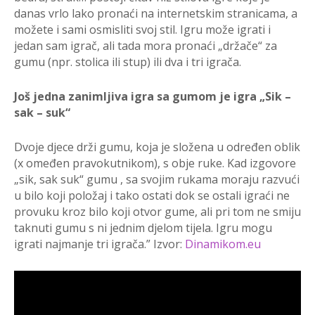
danas vrlo lako pronaći na internetskim stranicama, a
možete i sami osmisliti svoj stil. Igru može igrati i
jedan sam igrač, ali tada mora pronaći „držače“ za
gumu (npr. stolica ili stup) ili dva i tri igrača.
Još jedna zanimljiva igra sa gumom je igra „Sik –
sak – suk“
Dvoje djece drži gumu, koja je složena u određen oblik
(x omeđen pravokutnikom), s obje ruke. Kad izgovore
„sik, sak suk“ gumu , sa svojim rukama moraju razvući
u bilo koji položaj i tako ostati dok se ostali igraći ne
provuku kroz bilo koji otvor gume, ali pri tom ne smiju
taknuti gumu s ni jednim djelom tijela. Igru mogu
igrati najmanje tri igrača.” Izvor:
Dinamikom.eu