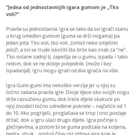
“Jedna od jednostavnijih igara gumom je „Tko
voli?“
Pravila su jednostavna. Igra se tako da svi igrači stanu
u krug omeđen gumom (guma se drži nogama) pa
jedan pita: Tko voli, tko voli…(smisli neko smješno
jelo)?, a svi se trude iskočiti što brže kao znak za “ne”.
Tko ostane zadnji tj. zapetlja se u gumu, ispada. I tako
redom, dok se ne dobije pobjednik. (može i bez
ispadanja!). Igru mogu igrati od dva igrača na više.
Igra Gumi-gumi ima nekoliko verzija jer u njoj su
točno zadana pravila igre. Dvoje djece oko svojih nogu
drže razvučenu gumu, dok treće dijete skakuće po
njoj izvodeći točno određene pokrete – najčešće od 1
do 10. Ako pogriješi, proglašava se trop i ono postaje
držač, dok u igru ulazi drugo dijete. Igra počinje s
gležnjevima, a potom bi se guma podizala na koljena,
bedra, struk… postoji čitav niz stilova igre koje je