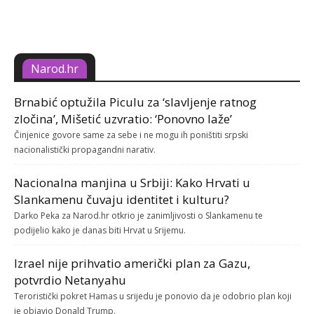
Narod.hr
Brnabić optužila Piculu za ‘slavljenje ratnog
zločina’, Mišetić uzvratio: ‘Ponovno laže’
Činjenice govore same za sebe i ne mogu ih poništiti srpski
nacionalistički propagandni narativ.
Nacionalna manjina u Srbiji: Kako Hrvati u
Slankamenu čuvaju identitet i kulturu?
Darko Peka za Narod.hr otkrio je zanimljivosti o Slankamenu te
podijelio kako je danas biti Hrvat u Srijemu.
Izrael nije prihvatio američki plan za Gazu,
potvrdio Netanyahu
Teroristički pokret Hamas u srijedu je ponovio da je odobrio plan koji
je objavio Donald Trump.