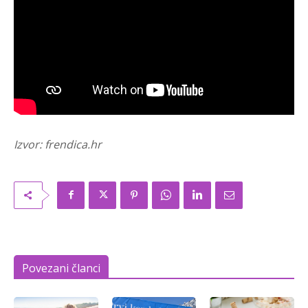
Izvor: frendica.hr
Povezani članci