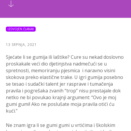
IZDVOJEN ČLANAK
13 SRPNJA, 2021
Sjećate li se gumija ili laštike? Cure su nekad doslovno
proskakale veći dio djetinjstva nadmečući se u
spretnosti, memoriranju pjesmica i naravno visini
skokova preko elastične trake. U igri gumija posebno
se tesao i sudački talent jer rasprave i tumačenja
pravila i pogrešaka zvanih “trop” nisu prestajale dok
netko ne bi povukao krajnji argument: “Ovo je moj
gumi gumi! Ako ne poslušate moja pravila otići ću
kući.”
Ne znam igra li se gumi gumi u vrtićima i školskim