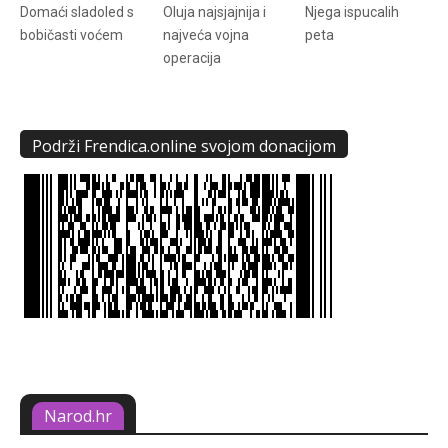
Domaći sladoled s
Oluja najsjajnija i
Njega ispucalih
bobičasti voćem
najveća vojna
peta
operacija
Podrži Frendica.online svojom donacijom
Narod.hr