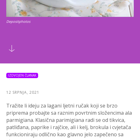
Depositphotos
IZDVOJEN ČLANAK
12 SRPNJA, 2021
Tražite li ideju za lagani ljetni ručak koji se brzo
priprema probajte sa raznim povrtnim složencima ala
parmigiana. Klasična parimigiana radi se od tikvica,
patliđana, paprike i rajčice, ali i kelj, brokula i cvjetača
funkcioniraju odlično kao glavno jelo zapečeno sa