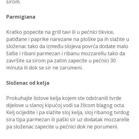
sirom.
Parmigiana
Kratko popecite na grill tavi ili u pećnici tikvice,
patiđane i paprike narezane na ploške pa ih slažite u
složenac tako da između slojeva povrća dodate malo
šalše i ribani parmezan i ribanu mozzarellu tako da
završite sa sirom pa zatim zapecite u pećnici 30
minuta ili dok se sir ne zarumeni.
Složenac od kelja
Prokuhajte listove kelja kojem ste odstranili tvrde
dijelove u slanoj kipućoj vodi sa žlicom blagog octa.
Kelj ocijedite i pa slažite sloj kelja, sloj ribanog tvrdog
sira tipa parmezan ili paški sir uz dodatak mozzarelle
pa složenac zapecite u pećnici dok ne porumeni.