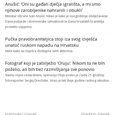
Anušić: ‘Oni su gađali dječja igrališta, a mi smo
njihove zarobljenike nahranili i obukli’
Ministar obrane Ivan Anušić rekao je kako je ovogodišnje obilježavanje
Dana pobjede i domovinske zahvalnosti te Dana hrvatskih branitelja
proteklo uspješno.
Pučka pravobraniteljica stoji iza svog izvješća
unatoč ruskom napadu na Hrvatsku
Ističe kako su izvješća dostupna svim akterima.
Fotograf koji je zabilježio ‘Oluju’: Nikom to ne bih
poželio, ali bih bez razmišljanja sve ponovio
Slavnu vojno-redarstvenu operaciju Oluju pratio je i tada 21-godišnji
fotoreporter Sergej Drechsler. Imao je tek dvije godine radnog iskustva.
prethodni članak
sljedeći članak