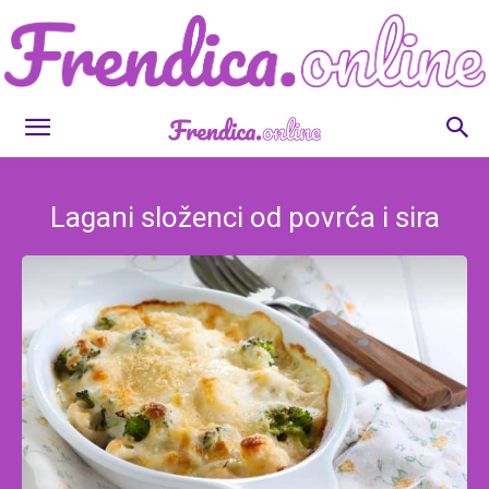
Frendica.online
Lagani složenci od povrća i sira