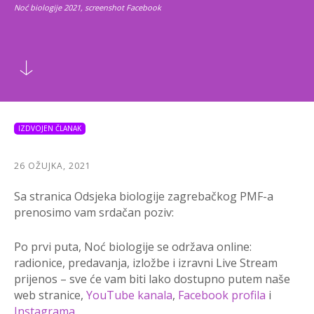
Noć biologije 2021, screenshot Facebook
IZDVOJEN ČLANAK
26 OŽUJKA, 2021
Sa stranica Odsjeka biologije zagrebačkog PMF-a
prenosimo vam srdačan poziv:
Po prvi puta, Noć biologije se održava online:
radionice, predavanja, izložbe i izravni Live Stream
prijenos – sve će vam biti lako dostupno putem naše
web stranice,
YouTube kanala
,
Facebook profila
i
Instagrama
.