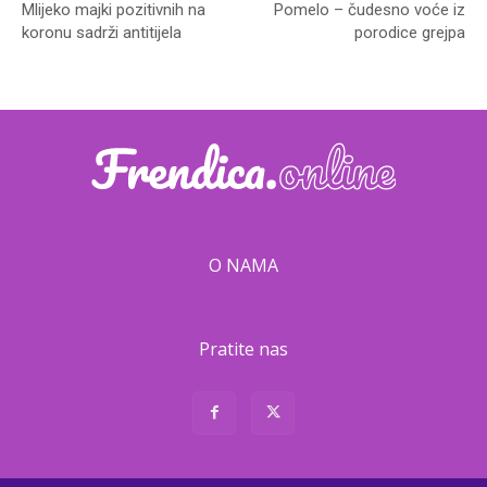
Mlijeko majki pozitivnih na
Pomelo – čudesno voće iz
koronu sadrži antitijela
porodice grejpa
O NAMA
Pratite nas