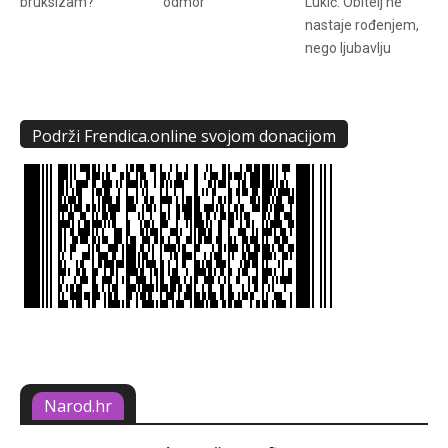
bruksizam?
odmor
Lukić: Obitelj ne
nastaje rođenjem,
nego ljubavlju
Podrži Frendica.online svojom donacijom
Narod.hr