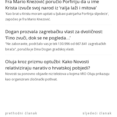
Fra Mario Knezović poručio Porfiriju da u ime
Krista izvuče svoj narod iz ‘ralja laži i mitova’
'Kao brat u Kristu moram upitati u ljubavi patrijarha Porfirija slijedeće',
započeo je fra Mario Knezović.
Dogan prozvala zagrebačku vlast za dvoličnost:
‘Fino zvuči, dok se ne pogleda…’
"Ne zaboravite, podržalo vas je tek 130.996 od 667.841 zagrebačkih
birača", poručila je Dina Dogan gradskoj vlasti.
Oluja kroz prizmu optužbi: Kako Novosti
relativiziraju narativ o hrvatskoj pobjedi?
Novosti su ponovno objavile niz tekstova u kojima VRO Oluju prikazuju
kao organizirani zločinački pothvat.
prethodni članak
sljedeći članak