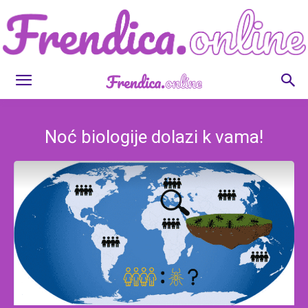
Frendica.online
Noć biologije dolazi k vama!