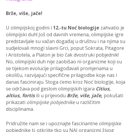
Brže, više, jače!
U olimpijskoj godini i
12.-tu Noć biologije
zahvatio je
olimpijski duh! Još od davnih vremena, olimpijske igre
predstavljale su važan događaj u društvu i na njima su
sudjelovali mnogi slavni Grci, poput Sokrata, Pitagore
i Aristotela, a Platon je bio čak dvostruki pobjednik!
No, olimpijski duh nije zaobišao ni organizme koji su
se tijekom evolucije prilagođavali promjenama u
okolišu, razvijajući specifične prilagodbe koje nas i
danas fasciniraju. Stoga ćemo kroz Noć biologije, koja
se održava pod geslom olimpijskih igara
Citius,
altius, fortis
ili u prijevodu
Brže, više, jače
,
pokušati
prikazati
olimpijske pobjednike
u različitim
disciplinama.
Pridružite nam se i upoznajte fascinantne olimpijske
pobjednike tj. otkrijte tko su NAJ organizmi živog