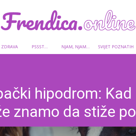
 ZDRAVA
PSSST…
NJAM, NJAM…
SVIJET POZNATIH
Frendica.online
bački hipodrom: Kad
že znamo da stiže po