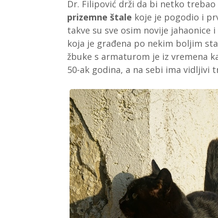
Dr. Filipović drži da bi netko trebao
prizemne štale
koje je pogodio i pr
takve su sve osim novije jahaonice 
koja je građena po nekim boljim stan
žbuke s armaturom je iz vremena kad 
50-ak godina, a na sebi ima vidljivi 