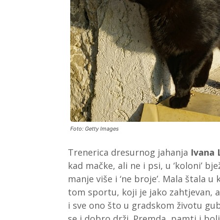
Foto: Getty Images
Trenerica dresurnog jahanja
Ivana 
kad mačke, ali ne i psi, u ‘koloni’ bj
manje više i ‘ne broje’. Mala štala u
tom sportu, koji je jako zahtjevan, a
i sve ono što u gradskom životu gub
se i dobro drži. Premda, pamti i bol