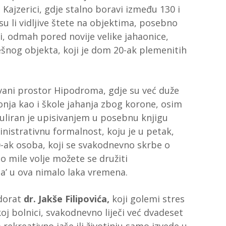
 Kajzerici, gdje stalno boravi između 130 i
su li vidljive štete na objektima, posebno
li, odmah pored novije velike jahaonice,
ešnog objekta, koji je dom 20-ak plemenitih
vani prostor Hipodroma, gdje su već duže
onja kao i škole jahanja zbog korone, osim
guliran je upisivanjem u posebnu knjigu
inistrativnu formalnost, koju je u petak,
0-ak osoba, koji se svakodnevno skrbe o
o mile volje možete se družiti
ima’ u ova nimalo laka vremena.
 dorat
dr. Jakše Filipovića,
koji golemi stres
oj bolnici, svakodnevno liječi već dvadeset