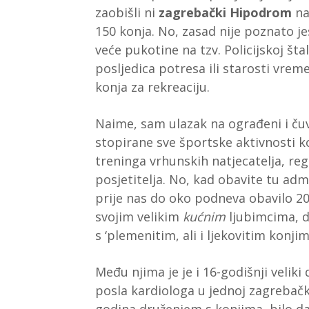
zaobišli ni
zagrebački Hipodrom
na
150 konja. No, zasad nije poznato je
veće pukotine na tzv. Policijskoj šta
posljedica potresa ili starosti vrem
konja za rekreaciju.
Naime, sam ulazak na ograđeni i ču
stopirane sve športske aktivnosti k
treninga vrhunskih natjecatelja, re
posjetitelja. No, kad obavite tu adm
prije nas do oko podneva obavilo 2
svojim velikim
kućnim
ljubimcima, d
s ‘plemenitim, ali i ljekovitim konj
Među njima je je i 16-godišnji veliki
posla kardiologa u jednoj zagrebačk