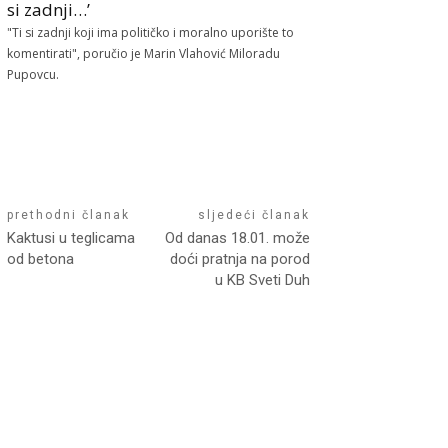
si zadnji…’
"Ti si zadnji koji ima političko i moralno uporište to
komentirati", poručio je Marin Vlahović Miloradu
Pupovcu.
prethodni članak
sljedeći članak
Kaktusi u teglicama
Od danas 18.01. može
od betona
doći pratnja na porod
u KB Sveti Duh