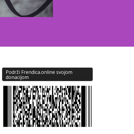
Podrži Frendica.online svojom
donacijom