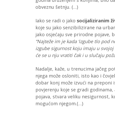
godina druženjem s konjima, bilo da 
obveznu šetnju. (…)
Iako se radi o jako
socijaliziranim 
koje su jako senzibilizirane na urba
jako osjećaju sve prirodne pojave, bo
“Najteže im je kada ‘izgube tlo pod n
izgube sigurnost koju imaju u svojoj š
će se u nju vratiti čak i u slučaju poža
Nadalje, kaže, u trenucima jačeg po
njega može osloniti, isto kao i čovjek
dobar konj može izvući na preponi
povjerenju koje se gradi godinama, a
pojava, stvara veliku nesigurnost, 
mogućom njegom.(…)