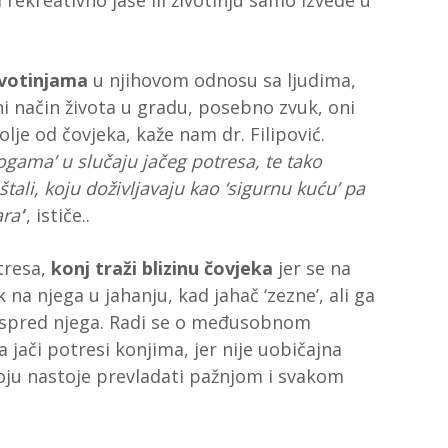
rekreativno jaše ili životinju samo izvede u
životinjama
u njihovom odnosu sa ljudima,
ni način života u gradu, posebno zvuk, oni
lje od čovjeka, kaže nam dr. Filipović.
ogama’ u slučaju jačeg potresa, te tako
tali, koju doživljavaju kao ‘sigurnu kuću’ pa
ra’
‘, ističe..
tresa,
konj traži blizinu čovjeka
jer se na
 na njega u jahanju, kad jahač ‘zezne’, ali ga
 ispred njega. Radi se o međusobnom
 jači potresi konjima, jer nije uobičajna
koju nastoje prevladati pažnjom i svakom