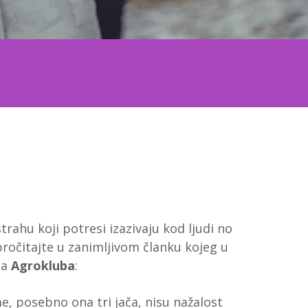
trahu koji potresi izazivaju kod ljudi no
pročitajte u zanimljivom članku kojeg u
ca
Agrokluba
:
me, posebno ona tri jača, nisu nažalost