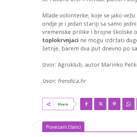
Mlade volonterke, koje se jako vežu za
ondje je i jedan stariji sa samo jed
vremenske prilike i brojne školske ob
toplokrvnjaci
ne mogu izdržati dug
šetnje, barem dva put dnevno po sa
Izvor: Agroklub, autor Marinko Petko
Izvor: frendica.hr
Share
Povezani članci