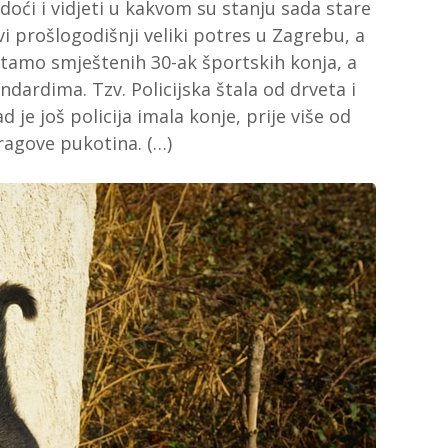
 doći i vidjeti u kakvom su stanju sada stare
vi prošlogodišnji veliki potres u Zagrebu, a
i tamo smještenih 30-ak športskih konja, a
dardima. Tzv. Policijska štala od drveta i
je još policija imala konje, prije više od
tragove pukotina. (…)