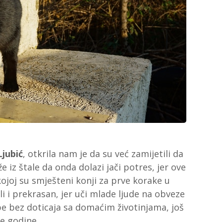
Ljubić
, otkrila nam je da su već zamijetili da
eže iz štale da onda dolazi jači potres, jer ove
 kojoj su smješteni konji za prve korake u
li i prekrasan, jer uči mlade ljude na obveze
e bez doticaja sa domaćim životinjama, još
je godine.