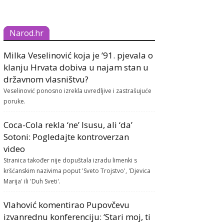
Narod.hr
Milka Veselinović koja je ’91. pjevala o
klanju Hrvata dobiva u najam stan u
državnom vlasništvu?
Veselinović ponosno izrekla uvredljive i zastrašujuće
poruke.
Coca-Cola rekla ‘ne’ Isusu, ali ‘da’
Sotoni: Pogledajte kontroverzan
video
Stranica također nije dopuštala izradu limenki s
kršćanskim nazivima poput 'Sveto Trojstvo', 'Djevica
Marija' ili 'Duh Sveti'.
Vlahović komentirao Pupovčevu
izvanrednu konferenciju: ‘Stari moj, ti