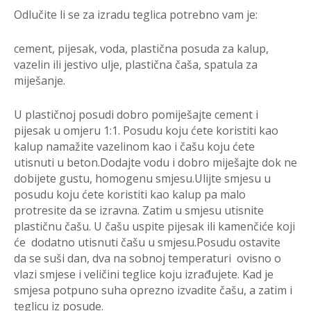
Odlučite li se za izradu teglica potrebno vam je:
cement, pijesak, voda, plastična posuda za kalup,
vazelin ili jestivo ulje, plastična čaša, spatula za
miješanje.
U plastičnoj posudi dobro pomiješajte cement i
pijesak u omjeru 1:1. Posudu koju ćete koristiti kao
kalup namažite vazelinom kao i čašu koju ćete
utisnuti u beton.Dodajte vodu i dobro miješajte dok ne
dobijete gustu, homogenu smjesu.Ulijte smjesu u
posudu koju ćete koristiti kao kalup pa malo
protresite da se izravna. Zatim u smjesu utisnite
plastičnu čašu. U čašu uspite pijesak ili kamenčiće koji
će dodatno utisnuti čašu u smjesu.Posudu ostavite
da se suši dan, dva na sobnoj temperaturi ovisno o
vlazi smjese i veličini teglice koju izrađujete. Kad je
smjesa potpuno suha oprezno izvadite čašu, a zatim i
teglicu iz posude.