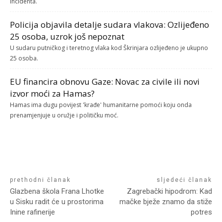
incidenta.
Policija objavila detalje sudara vlakova: Ozlijeđeno
25 osoba, uzrok još nepoznat
U sudaru putničkog i teretnog vlaka kod Škrinjara ozlijeđeno je ukupno
25 osoba.
EU financira obnovu Gaze: Novac za civile ili novi
izvor moći za Hamas?
Hamas ima dugu povijest 'krađe' humanitarne pomoći koju onda
prenamjenjuje u oružje i političku moć.
prethodni članak
sljedeći članak
Glazbena škola Frana Lhotke
Zagrebački hipodrom: Kad
u Sisku radit će u prostorima
mačke bježe znamo da stiže
Inine rafinerije
potres