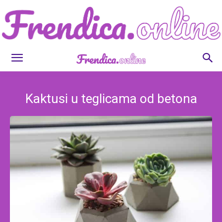
Frendica.online
Kaktusi u teglicama od betona