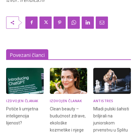
Povezani članci
IZDVOJEN ČLANAK
IZDVOJEN ČLANAK
ANTISTRES
Potiče li umjetna
Clean beauty –
Mladi pulski šahisti
inteligencija
budućnost zdrave,
briljirali na
lijenost?
ekološke
juniorskom
kozmetike i njege
prvenstvu u Splitu