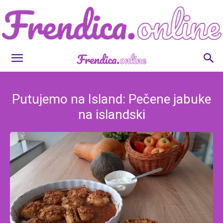
Frendica.online
Putujemo na Island: Pečene jabuke
na islandski