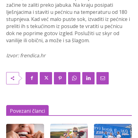
začine te zaliti preko jabuka. Na kraju posipati
lješnjacima i staviti u pećnicu na temperaturu od 180
stupnjeva. Kad već malo puste sok, izvaditi iz pećnice i
preliti ih s tekućinom iz posude te vratiti u pećnicu
dok ne poprime gotov izgled. Poslužiti uz skyr od
vanilije ili obični, a može i sa šlagom.
Izvor: frendica.hr
Povezani članci