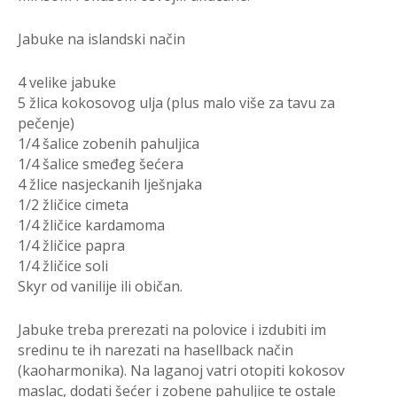
Jabuke na islandski način
4 velike jabuke
5 žlica kokosovog ulja (plus malo više za tavu za
pečenje)
1/4 šalice zobenih pahuljica
1/4 šalice smeđeg šećera
4 žlice nasjeckanih lješnjaka
1/2 žličice cimeta
1/4 žličice kardamoma
1/4 žličice papra
1/4 žličice soli
Skyr od vanilije ili običan.
Jabuke treba prerezati na polovice i izdubiti im
sredinu te ih narezati na hasellback način
(kaoharmonika). Na laganoj vatri otopiti kokosov
maslac, dodati šećer i zobene pahuljice te ostale