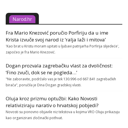
Narod.hr
Fra Mario Knezović poručio Porfiriju da u ime
Krista izvuče svoj narod iz ‘ralja laži i mitova’
'Kao brat u Kristu moram upitati u ljubavi patrijarha Porfirija slijedeće',
započeo je fra Mario Knezović.
Dogan prozvala zagrebačku vlast za dvoličnost:
‘Fino zvuči, dok se ne pogleda…’
"Ne zaboravite, podržalo vas je tek 130.996 od 667.841 zagrebačkih
birača", poručila je Dina Dogan gradskoj vlasti.
Oluja kroz prizmu optužbi: Kako Novosti
relativiziraju narativ o hrvatskoj pobjedi?
Novosti su ponovno objavile niz tekstova u kojima VRO Oluju prikazuju
kao organizirani zločinački pothvat.