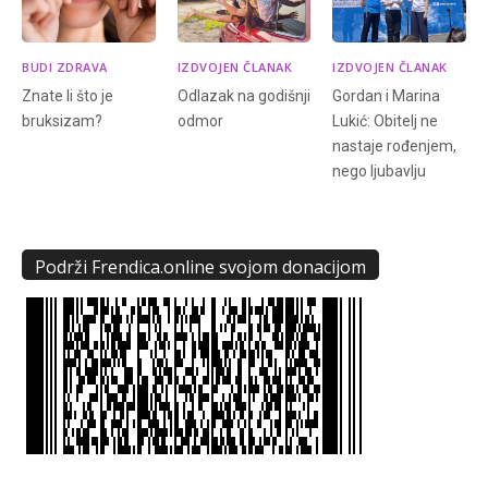
BUDI ZDRAVA
IZDVOJEN ČLANAK
IZDVOJEN ČLANAK
Znate li što je
Odlazak na godišnji
Gordan i Marina
bruksizam?
odmor
Lukić: Obitelj ne
nastaje rođenjem,
nego ljubavlju
Podrži Frendica.online svojom donacijom