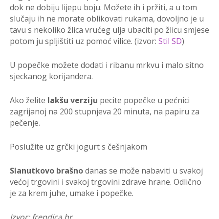
dok ne dobiju lijepu boju. Možete ih i pržiti, a u tom
slučaju ih ne morate oblikovati rukama, dovoljno je u
tavu s nekoliko žlica vrućeg ulja ubaciti po žlicu smjese
potom ju spljištiti uz pomoć vilice. (izvor:
Stil SD
)
U popečke možete dodati i ribanu mrkvu i malo sitno
sjeckanog korijandera.
Ako želite
lakšu verziju
pecite popečke u pećnici
zagrijanoj na 200 stupnjeva 20 minuta, na papiru za
pečenje.
Poslužite uz grčki jogurt s češnjakom
Slanutkovo brašno
danas se može nabaviti u svakoj
većoj trgovini i svakoj trgovini zdrave hrane. Odlično
je za krem juhe, umake i popečke.
Izvor: frendica.hr