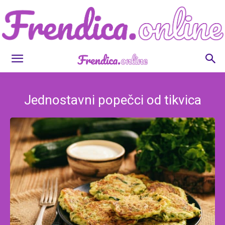
Frendica.online
Jednostavni popečci od tikvica