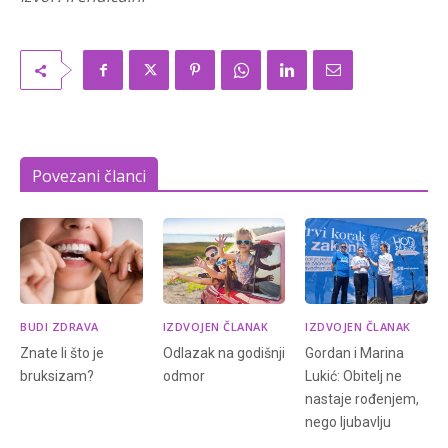
Povezani članci
BUDI ZDRAVA
IZDVOJEN ČLANAK
IZDVOJEN ČLANAK
Znate li što je
Odlazak na godišnji
Gordan i Marina
bruksizam?
odmor
Lukić: Obitelj ne
nastaje rođenjem,
nego ljubavlju