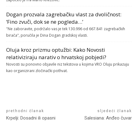
Dogan prozvala zagrebačku vlast za dvoličnost:
‘Fino zvuči, dok se ne pogleda…’
"Ne zaboravite, podržalo vas je tek 130.996 od 667.841 zagrebačkih
birača", poručila je Dina Dogan gradskoj vlasti.
Oluja kroz prizmu optužbi: Kako Novosti
relativiziraju narativ o hrvatskoj pobjedi?
Novosti su ponovno objavile niz tekstova u kojima VRO Oluju prikazuju
kao organizirani zločinački pothvat.
prethodni članak
sljedeći članak
Krpelji: Dosadni ili opasni
Salesiana: Anđeo čuvar