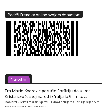
Podrži Frendica.online svojom donacijom
Narod.hr
Fra Mario Knezović poručio Porfiriju da u ime
Krista izvuče svoj narod iz ‘ralja laži i mitova’
'Kao brat u Kristu moram upitati u ljubavi patrijarha Porfirija slijedeće',
započeo je fra Mario Knezović.