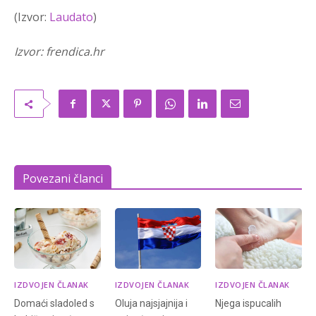
(Izvor:
Laudato
)
Izvor: frendica.hr
Povezani članci
IZDVOJEN ČLANAK
IZDVOJEN ČLANAK
IZDVOJEN ČLANAK
Domaći sladoled s
Oluja najsjajnija i
Njega ispucalih