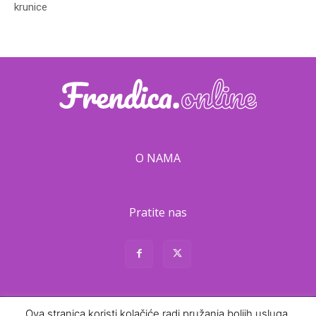
krunice
O NAMA
Pratite nas
About
Contact
Ova stranica koristi kolačiće radi pružanja boljih usluga.