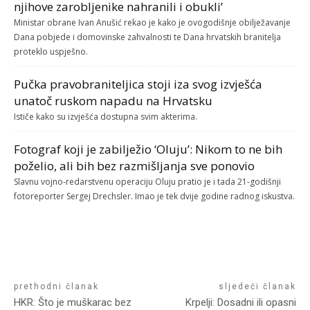
njihove zarobljenike nahranili i obukli’
Ministar obrane Ivan Anušić rekao je kako je ovogodišnje obilježavanje
Dana pobjede i domovinske zahvalnosti te Dana hrvatskih branitelja
proteklo uspješno.
Pučka pravobraniteljica stoji iza svog izvješća
unatoč ruskom napadu na Hrvatsku
Ističe kako su izvješća dostupna svim akterima.
Fotograf koji je zabilježio ‘Oluju’: Nikom to ne bih
poželio, ali bih bez razmišljanja sve ponovio
Slavnu vojno-redarstvenu operaciju Oluju pratio je i tada 21-godišnji
fotoreporter Sergej Drechsler. Imao je tek dvije godine radnog iskustva.
prethodni članak
sljedeći članak
HKR: Što je muškarac bez
Krpelji: Dosadni ili opasni