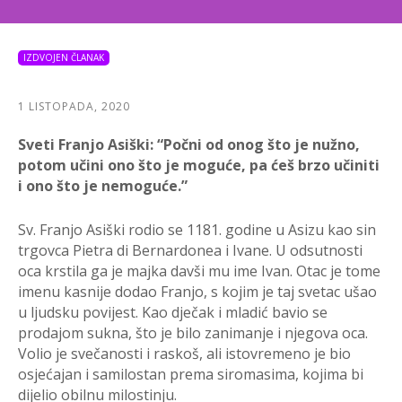
IZDVOJEN ČLANAK
1 LISTOPADA, 2020
Sveti Franjo Asiški: “Počni od onog što je nužno,
potom učini ono što je moguće, pa ćeš brzo učiniti
i ono što je nemoguće.”
Sv. Franjo Asiški rodio se 1181. godine u Asizu kao sin
trgovca Pietra di Bernardonea i Ivane. U odsutnosti
oca krstila ga je majka davši mu ime Ivan. Otac je tome
imenu kasnije dodao Franjo, s kojim je taj svetac ušao
u ljudsku povijest. Kao dječak i mladić bavio se
prodajom sukna, što je bilo zanimanje i njegova oca.
Volio je svečanosti i raskoš, ali istovremeno je bio
osjećajan i samilostan prema siromasima, kojima bi
dijelio obilnu milostinju.