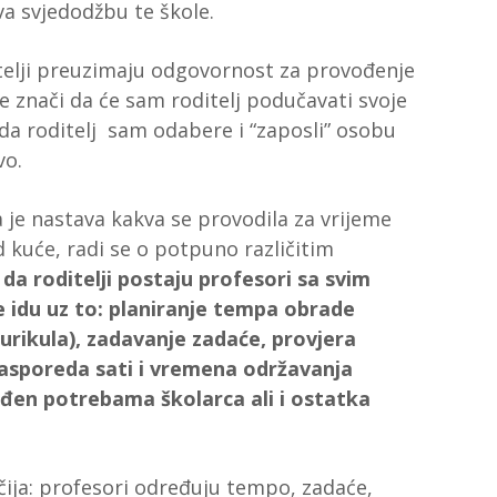
va svjedodžbu te škole.
itelji preuzimaju odgovornost za provođenje
e znači da će sam roditelj podučavati svoje
t da roditelj sam odabere i “zaposli” osobu
vo.
 je nastava kakva se provodila za vrijeme
 kuće, radi se o potpuno različitim
da roditelji postaju profesori sa svim
 idu uz to: planiranje tempa obrade
urikula), zadavanje zadaće, provjera
rasporeda sati i vremena održavanja
gođen potrebama školarca ali i ostatka
gačija: profesori određuju tempo, zadaće,