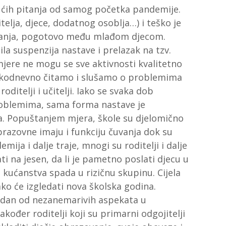
ućih pitanja od samog početka pandemije.
telja, djece, dodatnog osoblja…) i teško je
iranja, pogotovo među mlađom djecom.
la suspenzija nastave i prelazak na tzv.
amjere ne mogu se sve aktivnosti kvalitetno
svakodnevno čitamo i slušamo o problemima
oditelji i učitelji. Iako se svaka dob
roblemima, sama forma nastave je
a. Popuštanjem mjera, škole su djelomično
razovne imaju i funkciju čuvanja dok su
mija i dalje traje, mnogi su roditelji i dalje
i na jesen, da li je pametno poslati djecu u
 kućanstva spada u rizičnu skupinu. Cijela
ako će izgledati nova školska godina.
jedan od nezanemarivih aspekata u
kođer roditelji koji su primarni odgojitelji