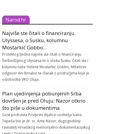
Narod.hr
Najviše ste čitali o financiranju
Ulyssesa, o Susku, kolumnu
Mostarkić Gobbo…
Proteklog tjedna najviše ste čitali o financiranju
Šerbedžijinog Ulyssesa te o otoku Susku. Čitali ste i
kolumnu naše Helene Mostarkić Gobbo, Mišetićev
odgovor Ani Brnabić te članak o područjima koje je
oslobodila VRO Oluja.
Plan ujedinjenja pobunjenih Srba
dovršen je pred Oluju: Nazor otkrio
što piše u dokumentima
Gost podcasta Povijesni dijalozi voditelja Ivana
Tepeša bio je dr. sc. Ante Nazor, dugogodišnji
ravnatelj Hrvatskog memorijalno-dokumentacijskog
centra Domovinskog rata.