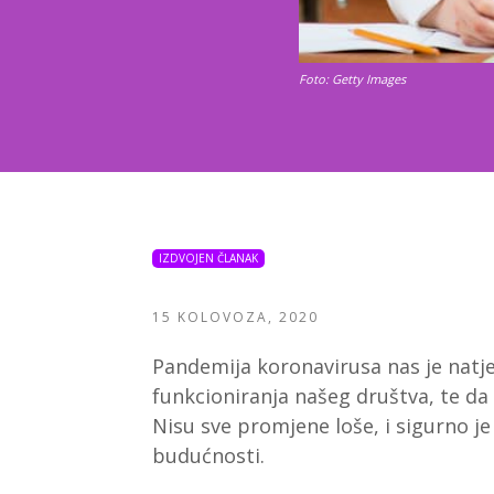
Foto: Getty Images
IZDVOJEN ČLANAK
15 KOLOVOZA, 2020
Pandemija koronavirusa nas je nat
funkcioniranja našeg društva, te da
Nisu sve promjene loše, i sigurno je
budućnosti.