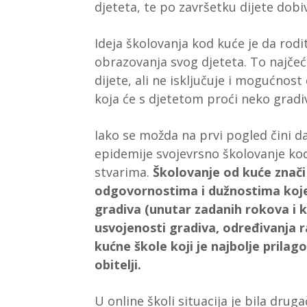
djeteta, te po završetku dijete dobi
Ideja školovanja kod kuće je da rod
obrazovanja svog djeteta. To najčeć
dijete, ali ne isključuje i mogućnos
koja će s djetetom proći neko gradi
Iako se možda na prvi pogled čini da
epidemije svojevrsno školovanje kod
stvarima.
Školovanje od kuće znači 
odgovornostima i dužnostima koje
gradiva (unutar zadanih rokova i k
usvojenosti gradiva, određivanja 
kućne škole koji je najbolje prila
obitelji.
U online školi situacija je bila dru