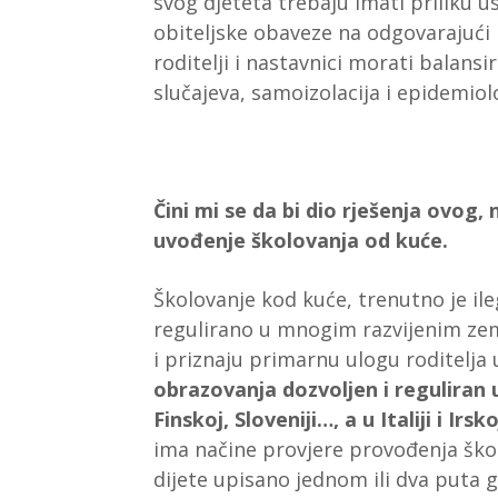
svog djeteta trebaju imati priliku u
obiteljske obaveze na odgovarajući na
roditelji i nastavnici morati balans
slučajeva, samoizolacija i epidemiol
Čini mi se da bi dio rješenja ovog
uvođenje školovanja od kuće.
Školovanje kod kuće, trenutno je il
regulirano u mnogim razvijenim zem
i priznaju primarnu ulogu roditelja
obrazovanja dozvoljen i reguliran u
Finskoj, Sloveniji…, a u Italiji i I
ima načine provjere provođenja školo
dijete upisano jednom ili dva puta g