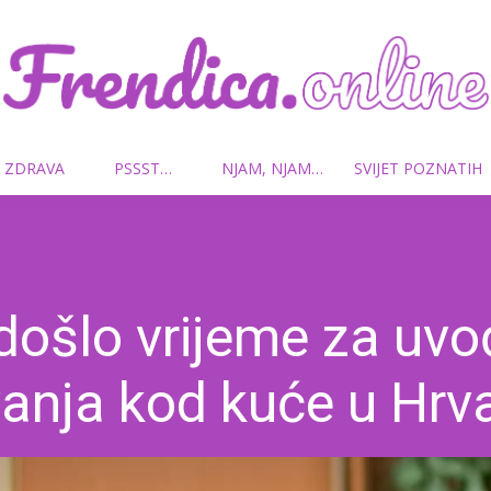
 ZDRAVA
PSSST…
NJAM, NJAM…
SVIJET POZNATIH
Frendica.online
 došlo vrijeme za uv
anja kod kuće u Hrv