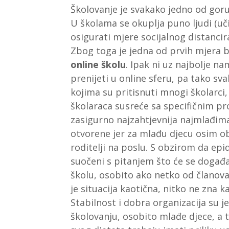
Školovanje je svakako jedno od gor
U školama se okuplja puno ljudi (uči
osigurati mjere socijalnog distanc
Zbog toga je jedna od prvih mjera bi
online školu
. Ipak ni uz najbolje n
prenijeti u online sferu, pa tako 
kojima su pritisnuti mnogi školarci, r
školaraca susreće sa specifičnim p
zasigurno najzahtjevnija najmlađim
otvorene jer za mlađu djecu osim ob
roditelji na poslu. S obzirom da epide
suočeni s pitanjem što će se događat
školu, osobito ako netko od članova
je situacija kaotična, nitko ne zna k
Stabilnost i dobra organizacija su 
školovanju, osobito mlađe djece, a ta