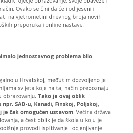
skladiti dječje obrazovanje, svoje obaveze i
čin. Ovako se čini da će i od jeseni i
irati na vjetrometini dnevnog broja novih
oških preporuka i online nastave.
, nimalo jednostavnog problema bilo
egalno u Hrvatskoj, međutim dozvoljeno je i
ljama svijeta koje na taj način prepoznaju
 u obrazovanju.
Tako je ovaj oblik
 npr. SAD-u, Kanadi, Finskoj, Poljskoj,
rskoj je čak omogućen ustavom
. Većina država
vanja, a čest oblik je da škola u koju je
odišnje provodi ispitivanje i ocjenjivanje