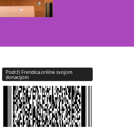
Podrži Frendica.online svojom
donacijom