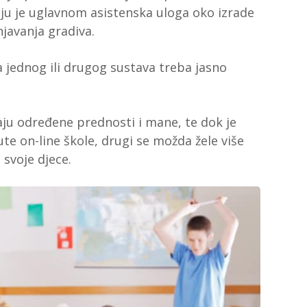
elju je uglavnom asistenska uloga oko izrade
javanja gradiva.
ja jednog ili drugog sustava treba jasno
maju određene prednosti i mane, te dok je
ute on-line škole, drugi se možda žele više
 svoje djece.