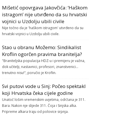
Mišetić opovrgava Jakovčića: ‘Haškom
istragom’ nije utvrđeno da su hrvatski
vojnici u Uzdolju ubili civile
Nije točno da je 'haškom istragom' utvrđeno da su
hrvatski vojnici u Uzdolju ubili civile.
Stao u obranu Možemo: Sindikalist
Kroflin ogorčen pravima branitelja?
"Braniteljska populacija HDZ-u i premijeru je važna,
dok učitelji, nastavnici, profesori, znanstvenici...
trenutno nisu!", poručio je Kroflin.
Svi putovi vode u Sinj: Počeo spektakl
koji Hrvatska čeka cijele godine
Unatoč lošim vremenskim uvjetima, održana je 311.
Bara. Nakon nje slijede 311. Čoja i Sinjska alka.
Pripreme alkara traju od polovice srpnja.