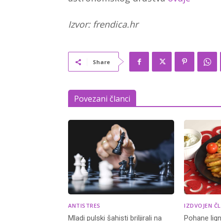
Izvor: frendica.hr
Share
Povezani članci
ANTISTRES
IZDVOJEN Č
Mladi pulski šahisti briljirali na
Pohane lign