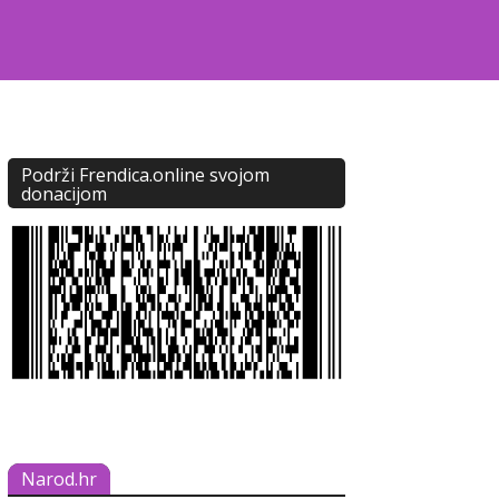
Podrži Frendica.online svojom
donacijom
Narod.hr