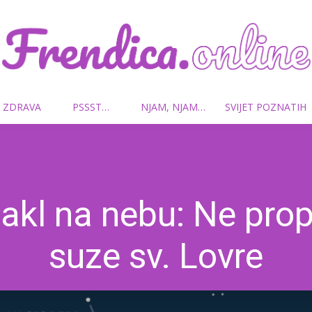
 ZDRAVA
PSSST…
NJAM, NJAM…
SVIJET POZNATIH
Frendica.online
akl na nebu: Ne prop
suze sv. Lovre