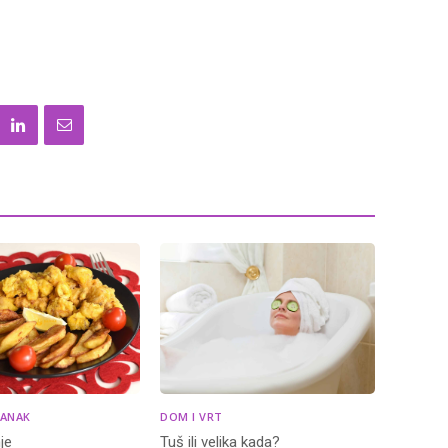
LANAK
DOM I VRT
je
Tuš ili velika kada?