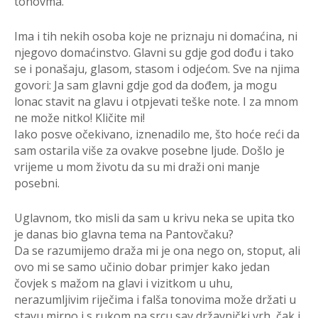
tonovma.
Ima i tih nekih osoba koje ne priznaju ni domaćina, ni
njegovo domaćinstvo. Glavni su gdje god dođu i tako
se i ponašaju, glasom, stasom i odjećom. Sve na njima
govori: Ja sam glavni gdje god da dođem, ja mogu
lonac stavit na glavu i otpjevati teške note. I za mnom
ne može nitko! Kličite mi!
Iako posve očekivano, iznenadilo me, što hoće reći da
sam ostarila više za ovakve posebne ljude. Došlo je
vrijeme u mom životu da su mi draži oni manje
posebni.
Uglavnom, tko misli da sam u krivu neka se upita tko
je danas bio glavna tema na Pantovčaku?
Da se razumijemo draža mi je ona nego on, stoput, ali
ovo mi se samo učinio dobar primjer kako jedan
čovjek s mažom na glavi i vizitkom u uhu,
nerazumljivim riječima i falša tonovima može držati u
stavu mirno i s rukom na srcu sav državnički vrh, čak i