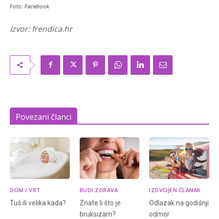
Foto: Facebook
Izvor: frendica.hr
Povezani članci
DOM I VRT
BUDI ZDRAVA
IZDVOJEN ČLANAK
Tuš ili velika kada?
Znate li što je
Odlazak na godišnji
bruksizam?
odmor