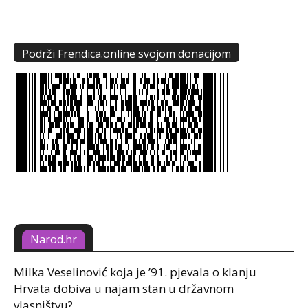
Podrži Frendica.online svojom donacijom
Narod.hr
Milka Veselinović koja je ’91. pjevala o klanju
Hrvata dobiva u najam stan u državnom
vlasništvu?