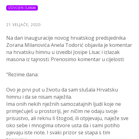
IZDVOJEN ČLANAK
21 VELJAČE, 2020
Na dan inauguracije novog hrvatskog predsjednika
Zorana Milanovića Anela Todorić objavila je komentar
na hrvatsku himnu u izvedbi Josipe Lisac i izlazak
masona iz tajnosti. Prenosimo komentar u cijelosti:
“Rezime dana:
Ovo je prvi put u životu da sam slušala Hrvatsku
himnu i da se nisam naježila.
Ima onih nekih nježnih samozatajnih ljudi koje ne
primjećuješ u prostoriji, jer ničim ne odaju svoje
prisustvo, ali reknu li štogod, ili otpjevaju, naježe sve
oko sebe i mnogima otvore usta da i sami potiho
pjevaju iste note. I svaki prizor se stapa s tim