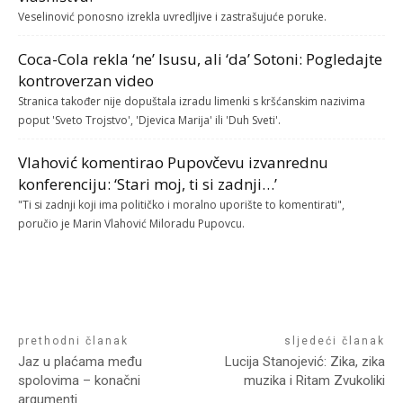
Veselinović ponosno izrekla uvredljive i zastrašujuće poruke.
Coca-Cola rekla ‘ne’ Isusu, ali ‘da’ Sotoni: Pogledajte
kontroverzan video
Stranica također nije dopuštala izradu limenki s kršćanskim nazivima
poput 'Sveto Trojstvo', 'Djevica Marija' ili 'Duh Sveti'.
Vlahović komentirao Pupovčevu izvanrednu
konferenciju: ‘Stari moj, ti si zadnji…’
"Ti si zadnji koji ima političko i moralno uporište to komentirati",
poručio je Marin Vlahović Miloradu Pupovcu.
prethodni članak
sljedeći članak
Jaz u plaćama među
Lucija Stanojević: Zika, zika
spolovima – konačni
muzika i Ritam Zvukoliki
argumenti