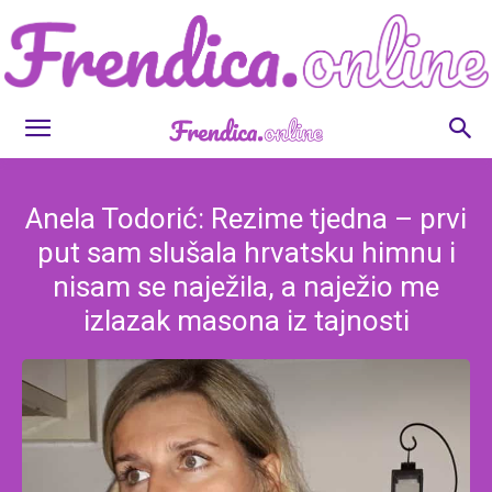
Frendica.online
Anela Todorić: Rezime tjedna – prvi
put sam slušala hrvatsku himnu i
nisam se naježila, a naježio me
izlazak masona iz tajnosti