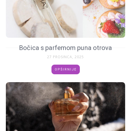
Bočica s parfemom puna otrova
27 PROSINCA, 2025
OPŠIRNIJE