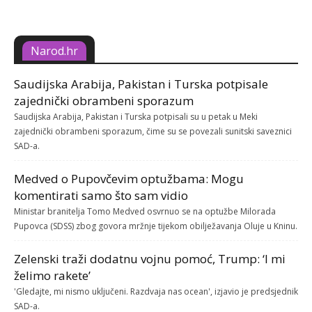
Narod.hr
Saudijska Arabija, Pakistan i Turska potpisale
zajednički obrambeni sporazum
Saudijska Arabija, Pakistan i Turska potpisali su u petak u Meki
zajednički obrambeni sporazum, čime su se povezali sunitski saveznici
SAD-a.
Medved o Pupovčevim optužbama: Mogu
komentirati samo što sam vidio
Ministar branitelja Tomo Medved osvrnuo se na optužbe Milorada
Pupovca (SDSS) zbog govora mržnje tijekom obilježavanja Oluje u Kninu.
Zelenski traži dodatnu vojnu pomoć, Trump: ‘I mi
želimo rakete’
'Gledajte, mi nismo uključeni. Razdvaja nas ocean', izjavio je predsjednik
SAD-a.