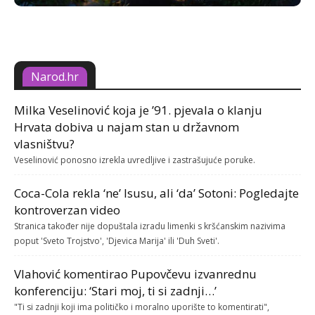
Narod.hr
Milka Veselinović koja je ’91. pjevala o klanju
Hrvata dobiva u najam stan u državnom
vlasništvu?
Veselinović ponosno izrekla uvredljive i zastrašujuće poruke.
Coca-Cola rekla ‘ne’ Isusu, ali ‘da’ Sotoni: Pogledajte
kontroverzan video
Stranica također nije dopuštala izradu limenki s kršćanskim nazivima
poput 'Sveto Trojstvo', 'Djevica Marija' ili 'Duh Sveti'.
Vlahović komentirao Pupovčevu izvanrednu
konferenciju: ‘Stari moj, ti si zadnji…’
"Ti si zadnji koji ima političko i moralno uporište to komentirati",