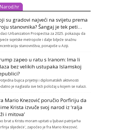
Narod.hr
oji su gradovi najveći na svijetu prema
roju stanovnika? Šangaj je tek peti…
daci Urbanization Prospectsa za 2025. pokazuju da
jveće svjetske metropole i dalje bilježe snažnu
ncentraciju stanovništva, ponajviše u Aziji.
rump zapeo u ratu s Iranom: Ima li
zlaza bez velikih ustupaka Islamskoj
epublici?
otjedna bujica prijetnji i diplomatskih aktivnosti
datno je naglasila sve teži položaj u kojem se nalazi.
ra Mario Knezović poručio Porfiriju da
 ime Krista izvuče svoj narod iz ‘ralja
aži i mitova’
ao brat u Kristu moram upitati u ljubavi patrijarha
rfirija slijedeće', započeo je fra Mario Knezović.