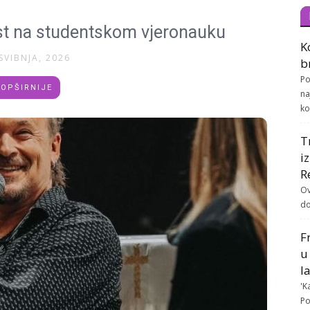
st na studentskom vjeronauku
K
SVIBNJA, 2026
b
Po
OPŠIRNIJE
na
ko
T
i
R
Ov
do
F
u
l
'K
Po