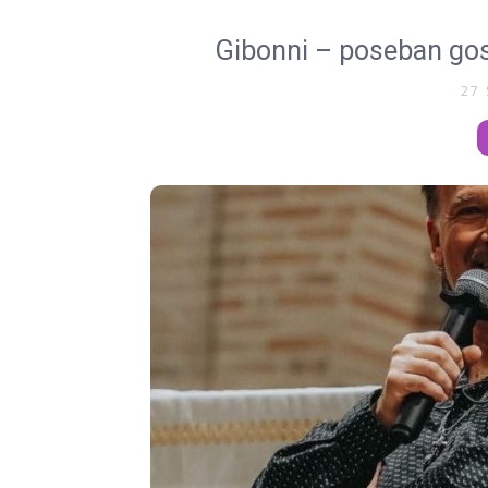
Gibonni – poseban go
27 