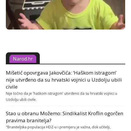
Narod.hr
Mišetić opovrgava Jakovčića: ‘Haškom istragom’
nije utvrđeno da su hrvatski vojnici u Uzdolju ubili
civile
Nije točno da je 'haškom istragom' utvrđeno da su hrvatski vojnici u
Uzdolju ubili civile.
Stao u obranu Možemo: Sindikalist Kroflin ogorčen
pravima branitelja?
"Braniteljska populacija HDZ-u i premijeru je važna, dok učitelji,