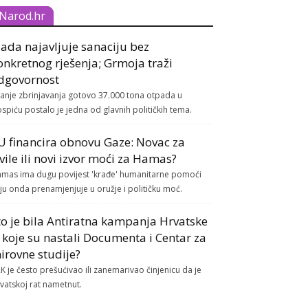
Narod.hr
lada najavljuje sanaciju bez
onkretnog rješenja; Grmoja traži
dgovornost
tanje zbrinjavanja gotovo 37.000 tona otpada u
spiću postalo je jedna od glavnih političkih tema.
U financira obnovu Gaze: Novac za
ivile ili novi izvor moći za Hamas?
mas ima dugu povijest 'krađe' humanitarne pomoći
ju onda prenamjenjuje u oružje i političku moć.
to je bila Antiratna kampanja Hrvatske
z koje su nastali Documenta i Centar za
irovne studije?
K je često prešućivao ili zanemarivao činjenicu da je
vatskoj rat nametnut.