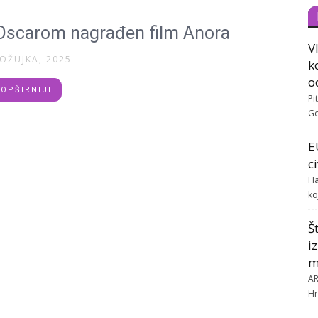
n Oscarom nagrađen film Anora
V
 OŽUJKA, 2025
k
o
OPŠIRNIJE
Pi
Go
E
c
Ha
ko
Š
i
m
AR
Hr